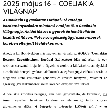
2025 május 16 – COELIAKIA
VILÁGNAP
A Coeliakia Egyesületek Európai Szövetsége
kezdeményezésére minden év május 16. a Coeliakia
Világnapja. Az idei fókusz a gyerek és felnőttellátás
közötti váltáson, illetve az egészségügyi szakemberek
körében elterjedt tévhiteken van.
Ahogy a korábbi években már hagyománnyá vált, az
AOECS (Coeliakiás
Betegek Egyesületeinek Európai Szövetsége)
idén májusban is egy
webinar-sorozattal hívja fel a figyelmet azokra a kihívásokra, amelyekkel
a coeliakiás betegek gyakran találkoznak az egészségügyi ellátásuk során: a
diagnózis utáni strukturált gondozás és követés hiányával, valamint az
egészségügyi szakemberek széles körében elterjedt tévhitekkel.
A coeliakia krónikus betegség, ami nem gyógyítható, de kezelhető,
ma
ismert egyetlen hatékony kezelése az élethosszig tartó, szigorú
gluténmentes diéta
.
A betegség a népesség 1,5%-át érinti – ez