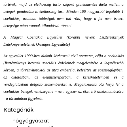
történik, majd az élethosszig tartó szigorú gluténmentes diéta mellett a
betegek gondozása is élethosszig tart. Minden 100 magyarból legalább 1
coeliakiás, azonban többségük nem tud róla, hogy a fel nem ismert
betegsége miatt vannak állandósult tünetei.
A Magyar Coeliakia Egyesület (korábbi nevén: Lisztérzékenyek
Érdekképviseletének Országos Egyesülete)
Az egyesület 1990-ben alakult közhasznú civil szervezet, célja a coeliakiás
(lisztérzékeny) betegek speciális érdekeinek megjelenítése a legszélesebb
körben, a törvényhozóktól az utca emberéig, beleértve az egészségügyben,
az oktatásban, az élelmiszeriparban, a kereskedelemben és a
vendéglátásban dolgozó szakembereket is. Megalakulása óta hívja fel a
coeliakiás betegek nehézségeire – nem egyszer az őket érő diszkriminációra
- a társadalom figyelmét.
Kategóriák
nőgyógyászat