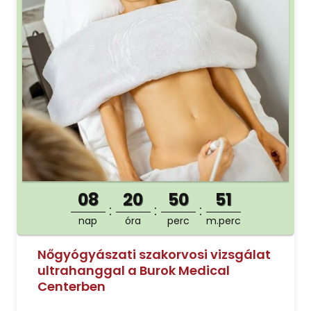
08
20
50
50
nap
óra
perc
m.perc
Nőgyógyászati szakorvosi vizsgálat
ultrahanggal a Burok Medical
Centerben