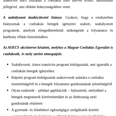
szakorvos sincs tisztában a coeliakia több szervet érintő, autoimmun
jellegével, ami ellátási hiányosságokhoz vezet.
A szabályozott átadás/átvetel hiánya
: Gyakori, hogy a rendszerben
hiányoznak a coeliakiás betegek igényeire szabott, szabályozott
programok, amelyek elengedhetetlenül szükségesek a folyamatos és
hatékony ellátás biztosításához.
Az AOECS akciótervet készített, melyhez a Magyar Coeliakia Egyesület
is
csatlakozik, és mely szerint támogatjuk:
Szabályozott, írásos tranzíciós program kidolgozását, ami igazodik a
coeliakiás betegek igényeihez
Képzési program kidolgozását szakorvosok számára a coeliakia
összetettségéről és a betegek folyamatos gondozásának jelentőségéről
Olyan eszközök – például applikációk – fejlesztését, melyekkel a
betegek megismerik kórtörténetüket és az élethosszig tartó
gondozásuk részleteit
A gyermek- és felnőttkori egészségügyi szolgáltatók közötti