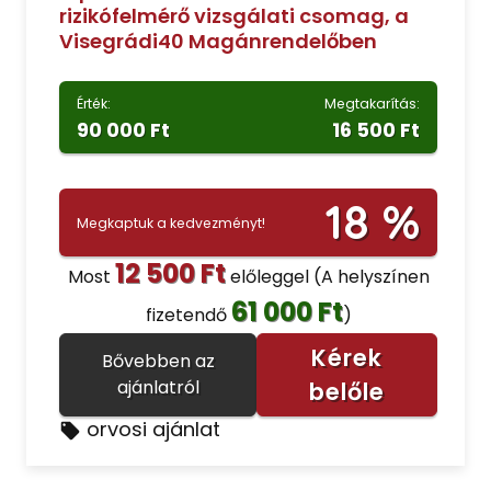
rizikófelmérő vizsgálati csomag, a
Visegrádi40 Magánrendelőben
Érték:
Megtakarítás:
90 000 Ft
16 500 Ft
18 %
Megkaptuk a kedvezményt!
12 500 Ft
Most
előleggel
(A helyszínen
61 000 Ft
fizetendő
)
Kérek
Bővebben az
ajánlatról
belőle
orvosi ajánlat