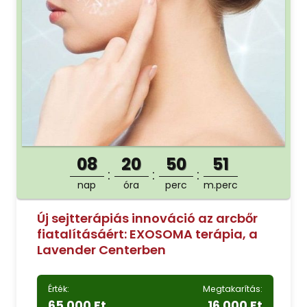
08
20
50
50
nap
óra
perc
m.perc
Új sejtterápiás innováció az arcbőr
fiatalításáért: EXOSOMA terápia, a
Lavender Centerben
Érték:
Megtakarítás:
65 000 Ft
16 000 Ft