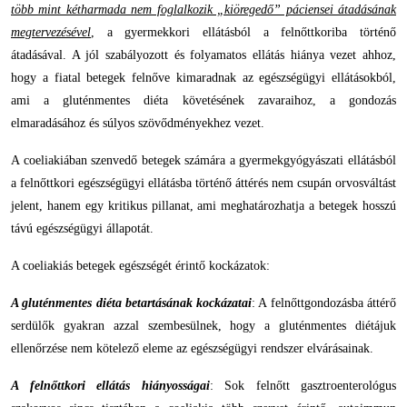
több mint kétharmada nem foglalkozik „kiöregedő” páciensei átadásának
megtervezésével
, a gyermekkori ellátásból a felnőttkoriba történő
átadásával. A jól szabályozott és folyamatos ellátás hiánya vezet ahhoz,
hogy a fiatal betegek felnőve kimaradnak az egészségügyi ellátásokból,
ami a gluténmentes diéta követésének zavaraihoz, a gondozás
elmaradásához és súlyos szövődményekhez vezet.
A coeliakiában szenvedő betegek számára a gyermekgyógyászati ellátásból
a felnőttkori egészségügyi ellátásba történő áttérés nem csupán orvosváltást
jelent, hanem egy kritikus pillanat, ami meghatározhatja a betegek hosszú
távú egészségügyi állapotát.
A coeliakiás betegek egészségét érintő kockázatok:
A gluténmentes diéta betartásának kockázatai
: A felnőttgondozásba áttérő
serdülők gyakran azzal szembesülnek, hogy a gluténmentes diétájuk
ellenőrzése nem kötelező eleme az egészségügyi rendszer elvárásainak.
A felnőttkori ellátás hiányosságai
: Sok felnőtt gasztroenterológus