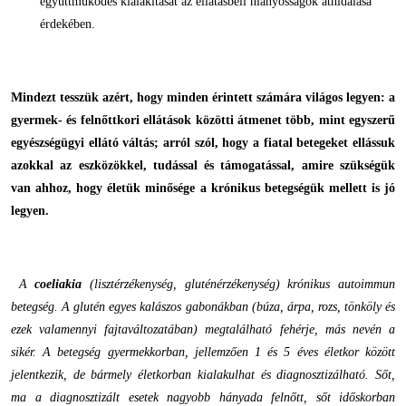
együttműködés kialakítását az ellátásbeli hiányosságok áthidalása
érdekében.
Mindezt tesszük azért, hogy minden érintett számára világos legyen: a
gyermek- és felnőttkori ellátások közötti átmenet több, mint egyszerű
egyészségügyi ellátó váltás; arról szól, hogy a fiatal betegeket ellássuk
azokkal az eszközökkel, tudással és támogatással, amire szükségük
van ahhoz, hogy életük minősége a krónikus betegségük mellett is jó
legyen.
A
coeliakia
(lisztérzékenység, gluténérzékenység) krónikus autoimmun
betegség. A glutén egyes kalászos gabonákban (búza, árpa, rozs, tönköly és
ezek valamennyi fajtaváltozatában) megtalálható fehérje, más nevén a
sikér. A betegség gyermekkorban, jellemzően 1 és 5 éves életkor között
jelentkezik, de bármely életkorban kialakulhat és diagnosztizálható. Sőt,
ma a diagnosztizált esetek nagyobb hányada felnőtt, sőt időskorban