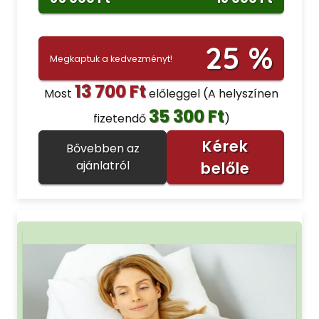
25 %
Megkaptuk a kedvezményt!
13 700 Ft
Most
előleggel
(A helyszínen
35 300 Ft
fizetendő
)
Kérek
Bővebben az
ajánlatról
belőle