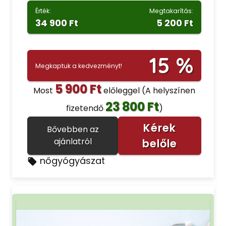
Érték:
Megtakarítás:
34 900 Ft
5 200 Ft
15 %
Megkaptuk a kedvezményt!
5 900 Ft
Most
előleggel
(A helyszínen
23 800 Ft
fizetendő
)
Kérek
Bővebben az
ajánlatról
belőle
nőgyógyászat