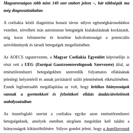
Magyarországon több mint 140 ezer embert jelent –, bár többségük ma
még diagnosztizálatlan
.
A coeliakia késői diagnózisa hosszú távon súlyos egészségkárosodáshoz
vezethet, növelheti más autoimmun betegségek kialakulásának kockázatát,
míg korai felismerése és kezelése kulcsfontosságú a potenciális
szövődmények és társult betegségek megelőzésében.
Az AOECS tagszervezete, a
Magyar Coeliakia Egyesület
képviselője is
részt vett a
UEG (Európai Gasztroenterológusok Szervezete)
által, az
emésztőrendszeri betegségekben szenvedők folyamatos ellátásának
jelenlegi helyzetéről és annak javításáról szóló jelentésének elkészítésében.
Ennek legfontosabb megállapítása az volt, hogy
kritikus hiányosságok
vannak a gyermekkori és felnőttkori ellátás átadás/átvételének
szabályozásában
.
Az összefoglaló szerint a coeliakia egyike azon emésztőrendszeri
betegségeknek, amelyek esetében sürgősen megoldást kell találni a
hiányosságok kiküszöbölésére. Súlyos gondot jelent, hogy
a kezelőorvosok