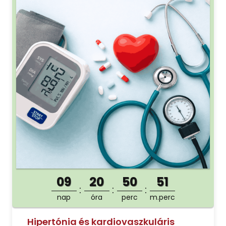
09
20
50
50
nap
óra
perc
m.perc
Hipertónia és kardiovaszkuláris