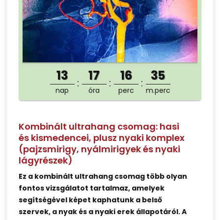
13
17
16
35
nap
óra
perc
m.perc
Kombinált ultrahang csomag: hasi
és kismedencei, plusz nyaki komplex
(pajzsmirigy, nyálmirigyek és nyaki
lágyrészek)
Ez a kombinált ultrahang csomag több olyan
fontos vizsgálatot tartalmaz, amelyek
segítségével képet kaphatunk a belső
szervek, a nyak és a nyaki erek állapotáról. A