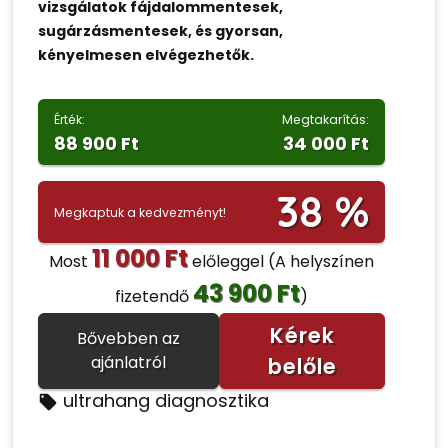
vizsgálatok fájdalommentesek,
sugárzásmentesek, és gyorsan,
kényelmesen elvégezhetők.
Érték:
Megtakarítás:
88 900 Ft
34 000 Ft
38 %
Megkaptuk a kedvezményt!
11 000 Ft
Most
előleggel
(A helyszínen
43 900 Ft
fizetendő
)
Kérek
Bővebben az
ajánlatról
belőle
ultrahang diagnosztika