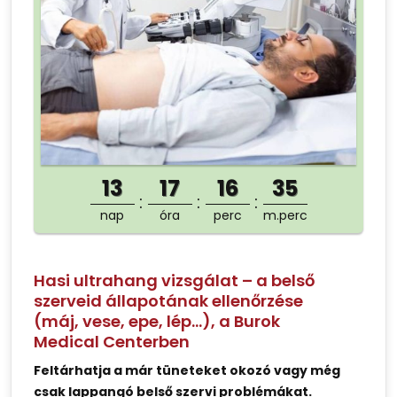
13
17
16
35
nap
óra
perc
m.perc
Hasi ultrahang vizsgálat – a belső
szerveid állapotának ellenőrzése
(máj, vese, epe, lép…), a Burok
Medical Centerben
Feltárhatja a már tüneteket okozó vagy még
csak lappangó belső szervi problémákat.