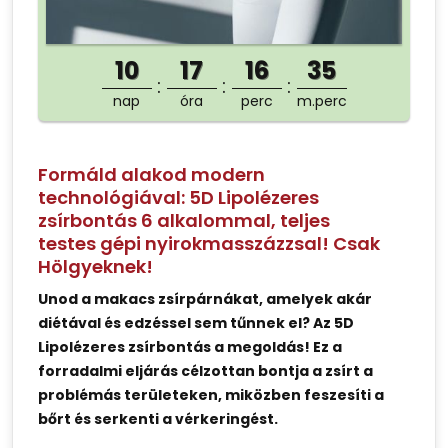
10
17
16
35
nap
óra
perc
m.perc
Formáld alakod modern
technológiával: 5D Lipolézeres
zsírbontás 6 alkalommal, teljes
testes gépi nyirokmasszázzsal! Csak
Hölgyeknek!
Unod a makacs zsírpárnákat, amelyek akár
diétával és edzéssel sem tűnnek el? Az 5D
Lipolézeres zsírbontás a megoldás! Ez a
forradalmi eljárás célzottan bontja a zsírt a
problémás területeken, miközben feszesíti a
bőrt és serkenti a vérkeringést.