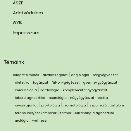
ÁSZF
Adatvédelem
GYIK
Impresszum
Témáink
állapotfelmérés
alvásvizsgálat
angiológia
bőrgyógyászat
dietetika
fogászat
fül-orr-gégészet
gyermekgyógyászat
immunológia
kardiológia
komplementer gyógyászat
labordiagnosztika
neurológia
nőgyógyászat
optika
orvosi ajánlat
proktológia
reumatológia
szponzorált tartalom
terapeuták/szakemberek
termék
ultrahang diagnosztika
urológia
wellness