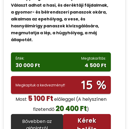
Választ adhat a hasi, és deréktáji fájdalmak,
a gyomor- és bélrendszeri panaszok okára,
alkalmas az epehólyag, a vese, és
hasnyálmirigy panaszok kivizsgálására,
megmutatja a lép, a húgyhólyag, a máj
állapotát.
Érték:
Megtakarítás:
30 000 Ft
4 500 Ft
15 %
Megkaptuk a kedvezményt!
5 100 Ft
Most
előleggel
(A helyszínen
20 400 Ft
fizetendő
)
Kérek
Bővebben az
ajánlatról