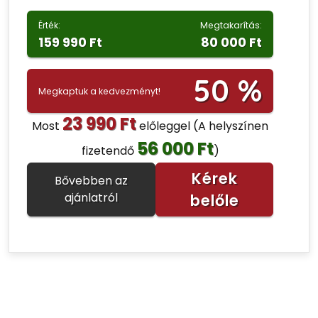
Érték:
Megtakarítás:
159 990 Ft
80 000 Ft
50 %
Megkaptuk a kedvezményt!
23 990 Ft
Most
előleggel
(A helyszínen
56 000 Ft
fizetendő
)
Kérek
Bővebben az
ajánlatról
belőle