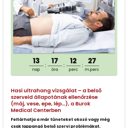
13
17
12
26
nap
óra
perc
m.perc
Hasi ultrahang vizsgálat – a belső
szerveid állapotának ellenőrzése
(máj, vese, epe, lép…), a Burok
Medical Centerben
Feltárhatja a már tüneteket okozó vagy még
csak lappangó belső szervi problémákat.