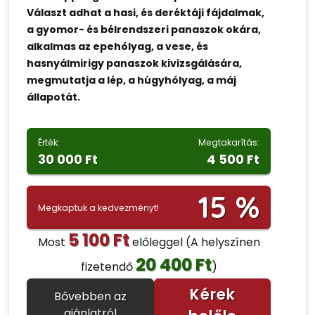
Választ adhat a hasi, és deréktáji fájdalmak,
a gyomor- és bélrendszeri panaszok okára,
alkalmas az epehólyag, a vese, és
hasnyálmirigy panaszok kivizsgálására,
megmutatja a lép, a húgyhólyag, a máj
állapotát.
Érték:
Megtakarítás:
30 000 Ft
4 500 Ft
15 %
Megkaptuk a kedvezményt!
5 100 Ft
Most
előleggel
(A helyszínen
20 400 Ft
fizetendő
)
Kérek
Bővebben az
ajánlatról