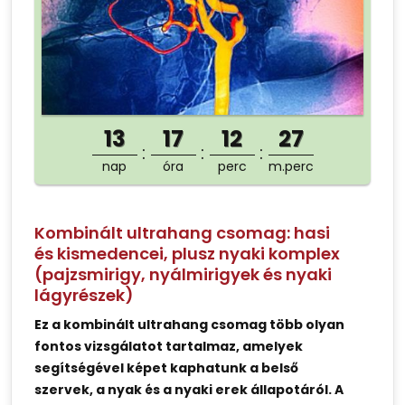
13
17
12
26
nap
óra
perc
m.perc
Kombinált ultrahang csomag: hasi
és kismedencei, plusz nyaki komplex
(pajzsmirigy, nyálmirigyek és nyaki
lágyrészek)
Ez a kombinált ultrahang csomag több olyan
fontos vizsgálatot tartalmaz, amelyek
segítségével képet kaphatunk a belső
szervek, a nyak és a nyaki erek állapotáról. A