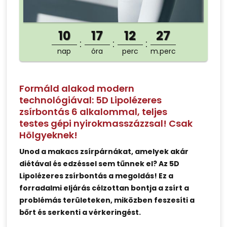
10
17
12
26
nap
óra
perc
m.perc
Formáld alakod modern
technológiával: 5D Lipolézeres
zsírbontás 6 alkalommal, teljes
testes gépi nyirokmasszázzsal! Csak
Hölgyeknek!
Unod a makacs zsírpárnákat, amelyek akár
diétával és edzéssel sem tűnnek el? Az 5D
Lipolézeres zsírbontás a megoldás! Ez a
forradalmi eljárás célzottan bontja a zsírt a
problémás területeken, miközben feszesíti a
bőrt és serkenti a vérkeringést.