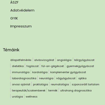
ÁSZF
Adatvédelem
GYIK
Impresszum
Témáink
állapotfelmérés
alvásvizsgálat
angiológia
bőrgyógyászat
dietetika
fogászat
fül-orr-gégészet
gyermekgyógyászat
immunológia
kardiológia
komplementer gyógyászat
labordiagnosztika
neurológia
nőgyógyászat
optika
orvosi ajánlat
proktológia
reumatológia
szponzorált tartalom
terapeuták/szakemberek
termék
ultrahang diagnosztika
urológia
wellness