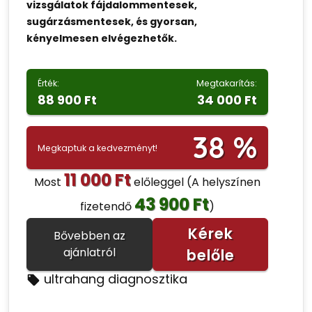
vizsgálatok fájdalommentesek,
sugárzásmentesek, és gyorsan,
kényelmesen elvégezhetők.
Érték:
Megtakarítás:
88 900 Ft
34 000 Ft
38 %
Megkaptuk a kedvezményt!
11 000 Ft
Most
előleggel
(A helyszínen
43 900 Ft
fizetendő
)
Kérek
Bővebben az
ajánlatról
belőle
ultrahang diagnosztika