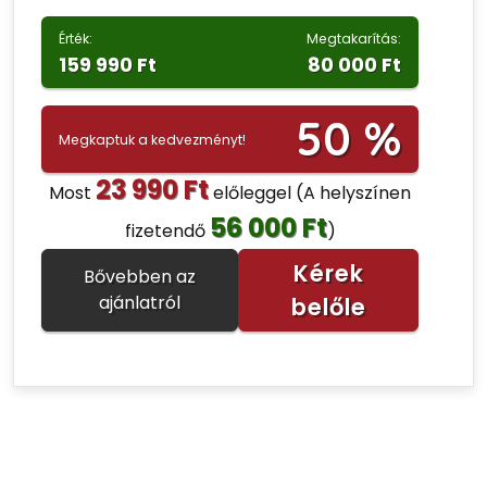
Érték:
Megtakarítás:
159 990 Ft
80 000 Ft
50 %
Megkaptuk a kedvezményt!
23 990 Ft
Most
előleggel
(A helyszínen
56 000 Ft
fizetendő
)
Kérek
Bővebben az
ajánlatról
belőle