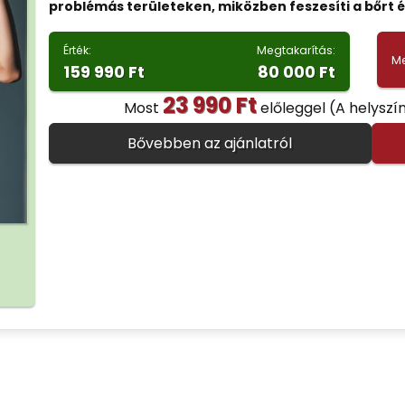
problémás területeken, miközben feszesíti a bőrt é
Érték:
Megtakarítás:
Me
159 990 Ft
80 000 Ft
23 990 Ft
Most
előleggel
(A helyszí
Bővebben az ajánlatról