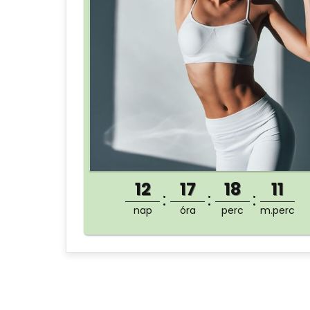
12
17
18
11
nap
óra
perc
m.perc