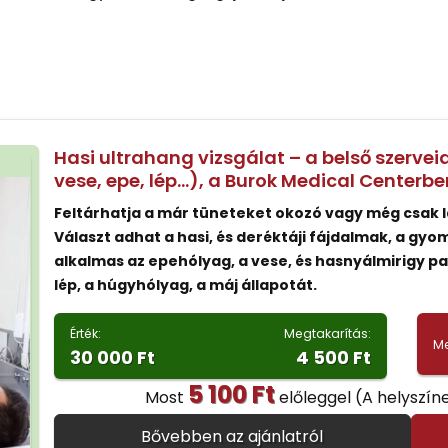
Hasi ultrahang vizsgálat – a belső szervei
vese, epe, lép…), a Burok Medical Centerbe
Feltárhatja a már tüneteket okozó vagy még csak 
Választ adhat a hasi, és deréktáji fájdalmak, a gy
alkalmas az epehólyag, a vese, és hasnyálmirigy p
lép, a húgyhólyag, a máj állapotát.
Érték:
Megtakarítás:
Me
30 000 Ft
4 500 Ft
5 100 Ft
Most
előleggel
(A helyszín
Bővebben az ajánlatról