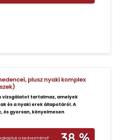
edencei, plusz nyaki komplex
észek)
 vizsgálatot tartalmaz, amelyek
k és a nyaki erek állapotáról. A
, és gyorsan, kényelmesen
38 %
gkaptuk a kedvezményt!