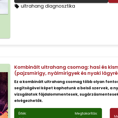
ultrahang diagnosztika
Kombinált ultrahang csomag: hasi és kism
(pajzsmirigy, nyálmirigyek és nyaki lágyr
Ez a kombinált ultrahang csomag több olyan fontos
segítségével képet kaphatunk a belső szervek, a nya
vizsgálatok fájdalommentesek, sugárzásmentesek
elvégezhetők.
Érték:
Megtakarítás:
Me