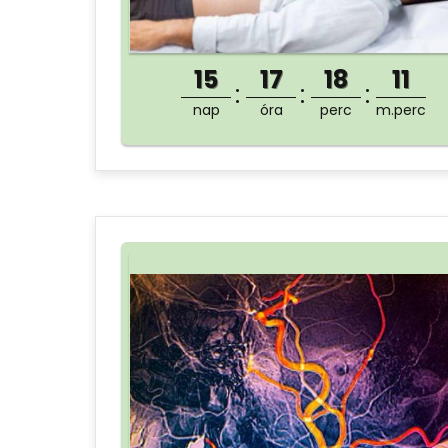
15
17
18
11
nap
óra
perc
m.perc