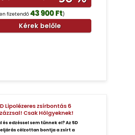
43 900 Ft
nen fizetendő
)
Kérek belőle
 Lipolézeres zsírbontás 6
százzsal! Csak Hölgyeknek!
 és edzéssel sem tűnnek el? Az 5D
ljárás célzottan bontja a zsírt a