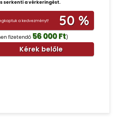
s serkenti a vérkeringést.
50 %
gkaptuk a kedvezményt!
56 000 Ft
nen fizetendő
)
Kérek belőle