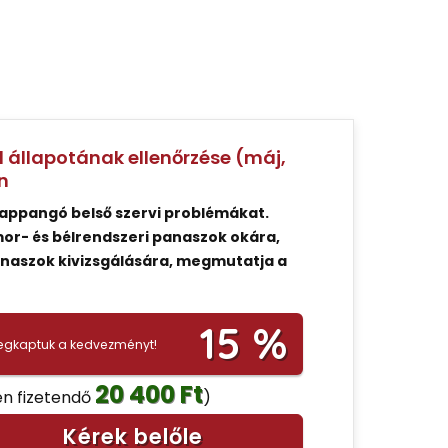
d állapotának ellenőrzése (máj,
n
lappangó belső szervi problémákat.
omor- és bélrendszeri panaszok okára,
anaszok kivizsgálására, megmutatja a
15 %
gkaptuk a kedvezményt!
20 400 Ft
en fizetendő
)
Kérek belőle