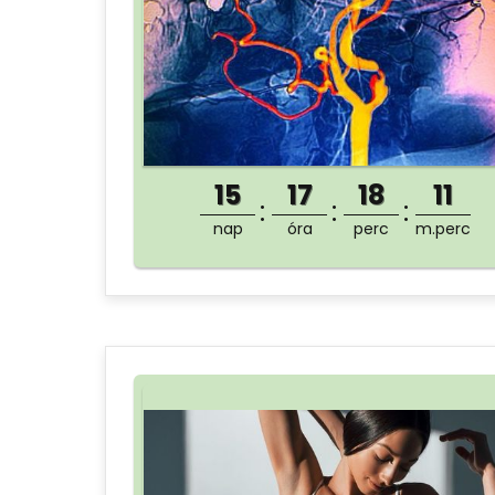
15
17
18
11
nap
óra
perc
m.perc