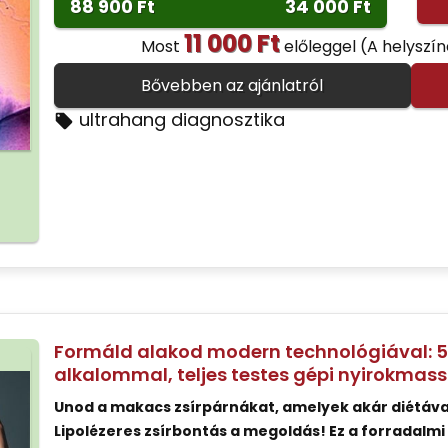
88 900 Ft
34 000 Ft
11 000 Ft
Most
előleggel
(A helyszí
Bővebben az ajánlatról
ultrahang diagnosztika
Formáld alakod modern technológiával: 5D
alkalommal, teljes testes gépi nyirokmas
Unod a makacs zsírpárnákat, amelyek akár diétával
Lipolézeres zsírbontás a megoldás! Ez a forradalmi e