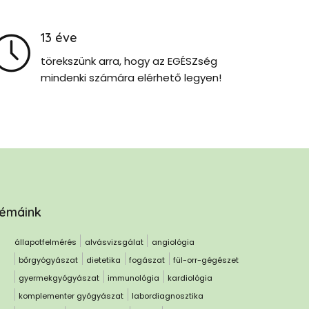
13
éve
törekszünk arra, hogy az EGÉSZség
mindenki számára elérhető legyen!
émáink
állapotfelmérés
alvásvizsgálat
angiológia
bőrgyógyászat
dietetika
fogászat
fül-orr-gégészet
gyermekgyógyászat
immunológia
kardiológia
komplementer gyógyászat
labordiagnosztika