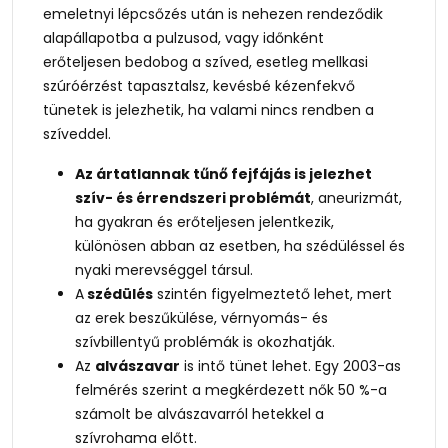
emeletnyi lépcsőzés után is nehezen rendeződik
alapállapotba a pulzusod, vagy időnként
erőteljesen bedobog a szíved, esetleg mellkasi
szúróérzést tapasztalsz, kevésbé kézenfekvő
tünetek is jelezhetik, ha valami nincs rendben a
szíveddel.
Az ártatlannak tűnő fejfájás is jelezhet
szív- és érrendszeri problémát
, aneurizmát,
ha gyakran és erőteljesen jelentkezik,
különösen abban az esetben, ha szédüléssel és
nyaki merevséggel társul.
A
szédülés
szintén figyelmeztető lehet, mert
az erek beszűkülése, vérnyomás- és
szívbillentyű problémák is okozhatják.
Az
alvászavar
is intő tünet lehet. Egy 2003-as
felmérés szerint a megkérdezett nők 50 %-a
számolt be alvászavarról hetekkel a
szívrohama előtt.