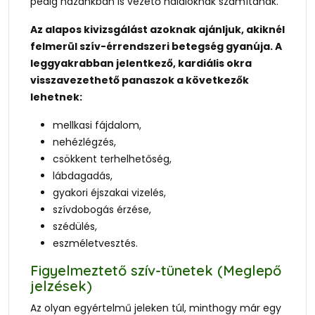
pedig hazánkban is vezető haláloknak számítanak.
Az alapos kivizsgálást azoknak ajánljuk, akiknél
felmerül szív-érrendszeri betegség gyanúja. A
leggyakrabban jelentkező, kardiális okra
visszavezethető panaszok a következők
lehetnek:
mellkasi fájdalom,
nehézlégzés,
csökkent terhelhetőség,
lábdagadás,
gyakori éjszakai vizelés,
szívdobogás érzése,
szédülés,
eszméletvesztés.
Figyelmeztető szív-tünetek (Meglepő
jelzések)
Az olyan egyértelmű jeleken túl, minthogy már egy