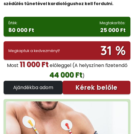
szédülés tünetével kardiológushoz kell fordulni.
Érték:
Megtakarítás:
80 000 Ft
25 000 Ft
31 %
Megkaptuk a kedvezményt!
11 000 Ft
Most
előleggel
(A helyszínen fizetendő
44 000 Ft
)
Kérek belőle
Ajándékba adom