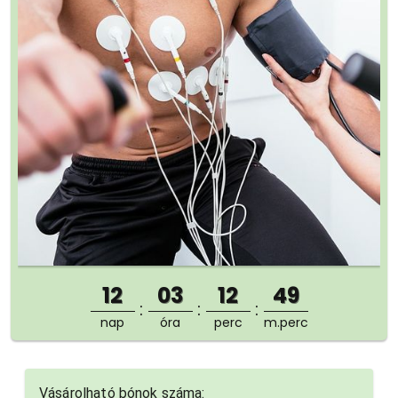
12
03
12
47
nap
óra
perc
m.perc
Vásárolható bónok száma: