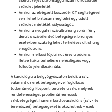
sikerült teljes biztonsággal kizárni a koszorúér
szűkület jelenlétét.
Amikor az elvégzett koszorúér CT segítségével
sem lehet biztosan megítélni egy adott
szűkület mértékét, súlyosságát.
Amikor a nyugalmi szívultrahang során fény
derült a szívbillentyű betegségre, bizonyos
esetekben szükség lehet terheléses ultrahang
vizsgálatra is.
Amikor mellkasi fájdalmat érez a páciens,
illetve fizikai terhelésre nehézlégzés vagy
fulladás jelentkezik nála.
A kardiológia a belgyógyászaton belüli, a szív,
valamint az erek betegségeivel foglalkozó
tudományág. Központi területe a szív, melynek
rendellenességei, problémái nemcsak
szívbetegséget, hanem kardiovaszkuláris (szív- és
érrendszeri) betegségeket is okozhatnak - ezek