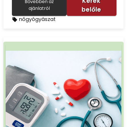
Kérek
Bővebben az
ajánlatról
belőle
nőgyógyászat