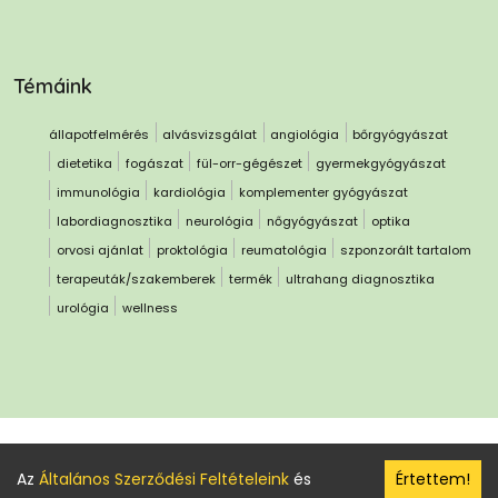
Témáink
állapotfelmérés
alvásvizsgálat
angiológia
bőrgyógyászat
dietetika
fogászat
fül-orr-gégészet
gyermekgyógyászat
immunológia
kardiológia
komplementer gyógyászat
labordiagnosztika
neurológia
nőgyógyászat
optika
orvosi ajánlat
proktológia
reumatológia
szponzorált tartalom
terapeuták/szakemberek
termék
ultrahang diagnosztika
urológia
wellness
© 2013-
2026
bonmedibon kft.
Az
Általános Szerződési Feltételeink
és
Értettem!