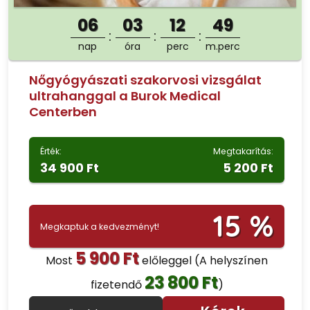
06
03
12
47
nap
óra
perc
m.perc
Nőgyógyászati szakorvosi vizsgálat
ultrahanggal a Burok Medical
Centerben
Érték:
Megtakarítás:
34 900 Ft
5 200 Ft
15 %
Megkaptuk a kedvezményt!
5 900 Ft
Most
előleggel
(A helyszínen
23 800 Ft
fizetendő
)