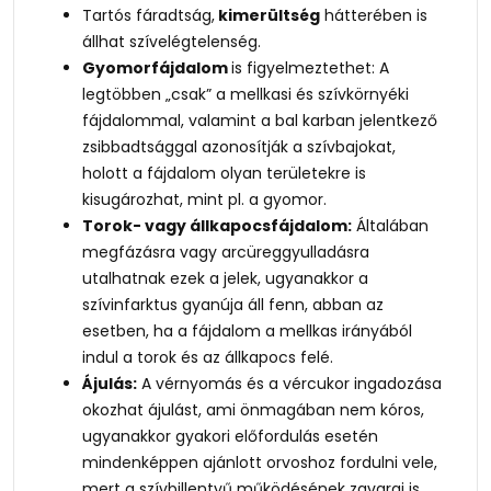
Tartós fáradtság,
kimerültség
hátterében is
állhat szívelégtelenség.
Gyomorfájdalom
is figyelmeztethet: A
legtöbben „csak” a mellkasi és szívkörnyéki
fájdalommal, valamint a bal karban jelentkező
zsibbadtsággal azonosítják a szívbajokat,
holott a fájdalom olyan területekre is
kisugározhat, mint pl. a gyomor.
Torok- vagy állkapocsfájdalom:
Általában
megfázásra vagy arcüreggyulladásra
utalhatnak ezek a jelek, ugyanakkor a
szívinfarktus gyanúja áll fenn, abban az
esetben, ha a fájdalom a mellkas irányából
indul a torok és az állkapocs felé.
Ájulás:
A vérnyomás és a vércukor ingadozása
okozhat ájulást, ami önmagában nem kóros,
ugyanakkor gyakori előfordulás esetén
mindenképpen ajánlott orvoshoz fordulni vele,
mert a szívbillentyű működésének zavarai is