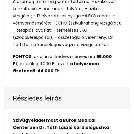
A csomag tartalma pontos tartalma: - szakorvosi
konzultáció; - anamnézis felvétel; - fizikális
vizsgálat; - 12 elvezetéses nyugalmi EKG mérés; -
vérnyomásmérés; - ECHO (szívultrahang vizsgálat);
- terápiás javaslat; - terheléses EKG
(szobakerékpárral); - összefoglaló vélemény. Dr.
Tóth László kardiológus végzni a vizsgálatokat.
FONTOS:
az ajánlat kedvezményes ára
55.000
Ft,
az előleg 11.000 Ft, ezért
a helyszínen
fizetendő: 44.000 Ft
Részletes leírás
Szívügyeiddel most a Burok Medical
Centerben Dr. Tóth László kardiológushoz