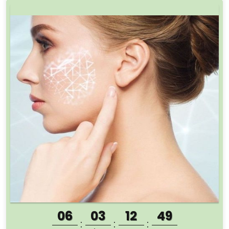
06
03
12
47