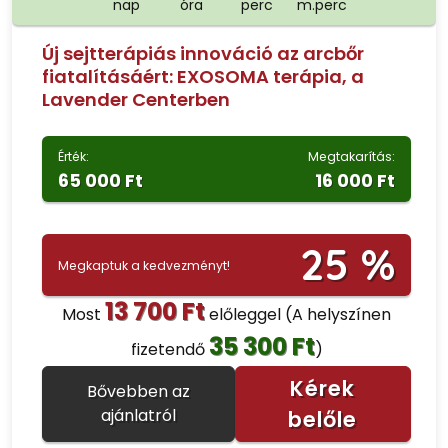
nap
óra
perc
m.perc
Új sejtterápiás innováció az arcbőr
fiatalításáért: EXOSOMA terápia, a
Lavender Centerben
Érték:
Megtakarítás:
65 000 Ft
16 000 Ft
25 %
Megkaptuk a kedvezményt!
13 700 Ft
Most
előleggel
(A helyszínen
35 300 Ft
fizetendő
)
Kérek
Bővebben az
ajánlatról
belőle