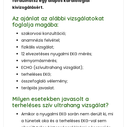
fordulhatsz egy alapos kardiológiai
kivizsgálásért.
Az ajánlat az alábbi vizsgálatokat
foglalja magába:
szakorvosi konzultáció;
anamnézis felvétel;
fizikális vizsgálat;
12 elvezetéses nyugalmi EKG mérés;
vérnyomásmérés;
ECHO (szívultrahang vizsgálat);
terheléses EKG;
összefoglaló vélemény;
terápiás javaslat.
Milyen esetekben javasolt a
terheléses szív ultrahang vizsgálat?
Amikor a nyugalmi EKG során nem derült ki, mi
a tünetek oka és a terheléses EKG-val sem