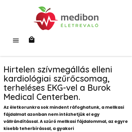
Hirtelen szívmegállás elleni
kardiológiai szűrőcsomag,
terheléses EKG-vel a Burok
Medical Centerben.
Az életkorunkra sok mindent ráfoghatunk, a mellkasi
fájdalmat azonban nem intézhetjük el egy
vállrándítással. A szúró mellkasi fájdalommal, az egyre
kisebb teherbírással, a gyakori