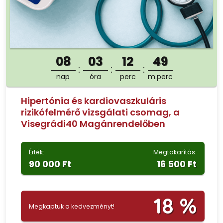
08
03
12
47
nap
óra
perc
m.perc
Hipertónia és kardiovaszkuláris
rizikófelmérő vizsgálati csomag, a
Visegrádi40 Magánrendelőben
Érték:
Megtakarítás:
90 000 Ft
16 500 Ft
18 %
Megkaptuk a kedvezményt!