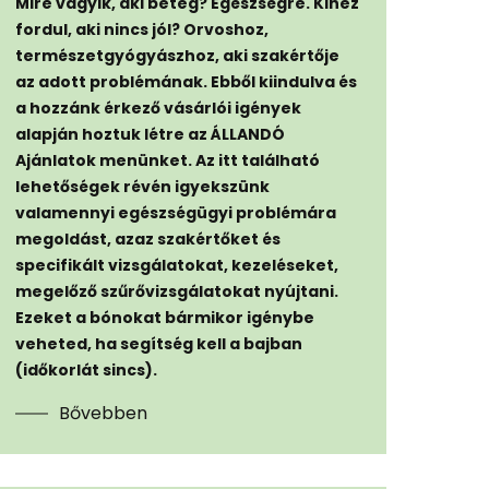
Mire vágyik, aki beteg? Egészségre. Kihez
fordul, aki nincs jól? Orvoshoz,
természetgyógyászhoz, aki szakértője
az adott problémának. Ebből kiindulva és
a hozzánk érkező vásárlói igények
alapján hoztuk létre az ÁLLANDÓ
Ajánlatok menünket. Az itt található
lehetőségek révén igyekszünk
valamennyi egészségügyi problémára
megoldást, azaz szakértőket és
specifikált vizsgálatokat, kezeléseket,
megelőző szűrővizsgálatokat nyújtani.
Ezeket a bónokat bármikor igénybe
veheted, ha segítség kell a bajban
(időkorlát sincs).
Bővebben