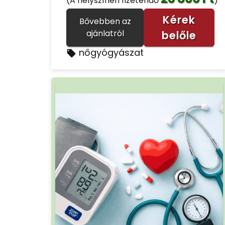
(A helyszínen fizetendő
)
Kérek
Bővebben az
ajánlatról
belőle
nőgyógyászat