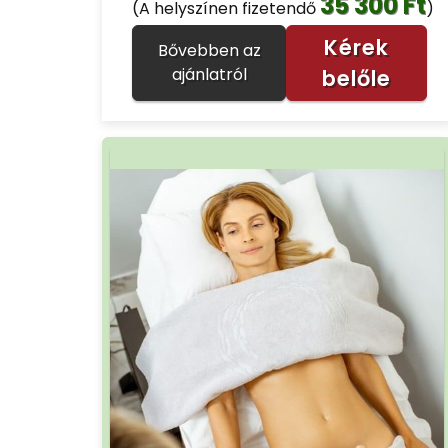
35 300 Ft
(A helyszínen fizetendő
)
Kérek
Bővebben az
ajánlatról
belőle