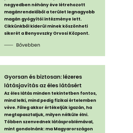
negyedben néhány éve létrehozott
magánrendelőből a terület legnagyobb
magán gyógyítói intézménye lett.
Cikkünkből kiderül minek köszönheti
sikerét a Benyovszky Orvosi Központ.
Bővebben
Gyorsan és biztosan: lézeres
látásjavítás az éles látásért
Az éles látás minden tekintetben fontos,
mind lelki, mind pedig fizikai értelemben
véve. Főleg akkor értékeljük igazán, ha
megtapasztaljuk, milyen nélküle élni.
Többen szenvednek látásproblémával,
mint gondolnánk: ma Magyarországon