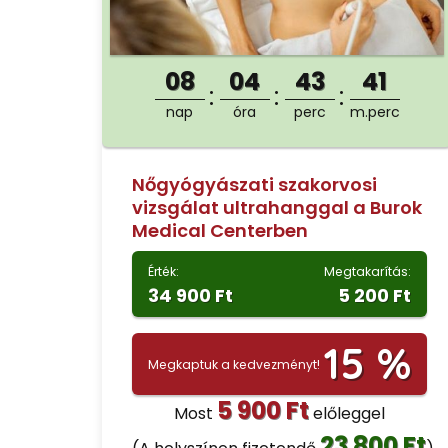
08
04
43
40
nap
óra
perc
m.perc
Nőgyógyászati szakorvosi
vizsgálat ultrahanggal a Burok
Medical Centerben
Érték:
Megtakarítás:
34 900 Ft
5 200 Ft
15 %
Megkaptuk a kedvezményt!
5 900 Ft
Most
előleggel
23 800 Ft