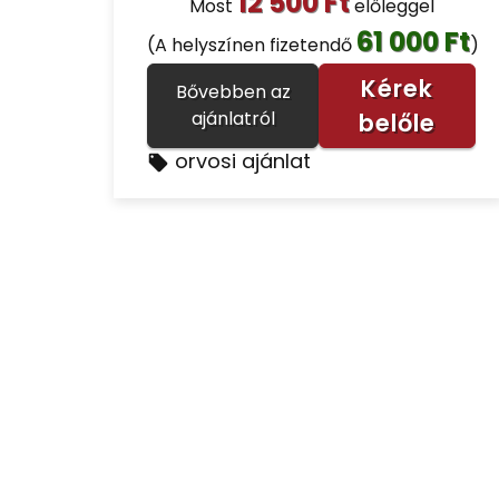
12 500 Ft
Most
előleggel
61 000 Ft
(A helyszínen fizetendő
)
Kérek
Bővebben az
ajánlatról
belőle
orvosi ajánlat