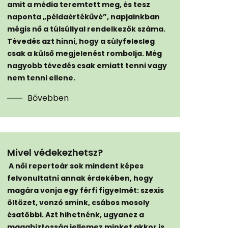
amit a média teremtett meg, és tesz
naponta „példaértékűvé”, napjainkban
mégis nő a túlsúllyal rendelkezők száma.
Tévedés azt hinni, hogy a súlyfelesleg
csak a külső megjelenést rombolja. Még
nagyobb tévedés csak emiatt tenni vagy
nem tenni ellene.
Bővebben
Mivel védekezhetsz?
A női repertoár sok mindent képes
felvonultatni annak érdekében, hogy
magára vonja egy férfi figyelmét: szexis
öltözet, vonzó smink, csábos mosoly
ésatöbbi. Azt hihetnénk, ugyanez a
magabiztosság jellemez minket akkor is,