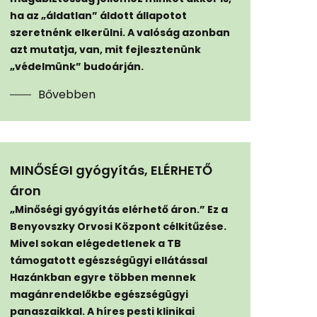
ha az „áldatlan” áldott állapotot
szeretnénk elkerülni. A valóság azonban
azt mutatja, van, mit fejlesztenünk
„védelmünk” budoárján.
Bővebben
MINŐSÉGI gyógyítás, ELÉRHETŐ
áron
„Minőségi gyógyítás elérhető áron.” Ez a
Benyovszky Orvosi Központ célkitűzése.
Mivel sokan elégedetlenek a TB
támogatott egészségügyi ellátással
Hazánkban egyre többen mennek
magánrendelőkbe egészségügyi
panaszaikkal. A híres pesti klinikai