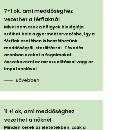
7+1 ok, ami meddőséghez
vezethet a férfiaknál
Mivel nem csak a hölgyek biológiája
szólhat bele a gyermektervezésbe, így a
férfiak esetében is beszélhetünk
meddőségről, sterilitásról. Tévedés
azonban ezeket a fogalmakat
összekeverni az aszexualitással vagy az
impotenciával.
Bővebben
11 +1 ok, ami meddőséghez
vezethet a nőknél
Minden kerek az életetekben, csak a