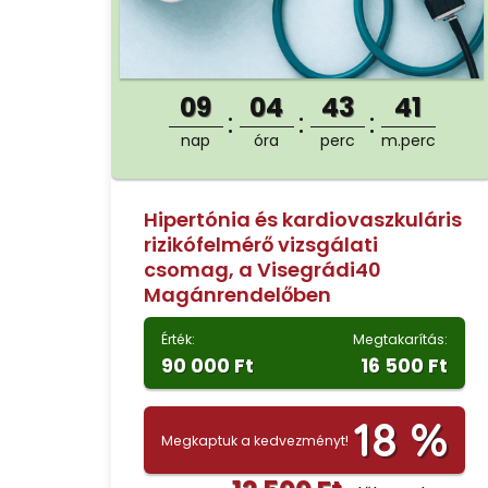
09
04
43
40
nap
óra
perc
m.perc
Hipertónia és kardiovaszkuláris
rizikófelmérő vizsgálati
csomag, a Visegrádi40
Magánrendelőben
Érték:
Megtakarítás:
90 000 Ft
16 500 Ft
18 %
Megkaptuk a kedvezményt!