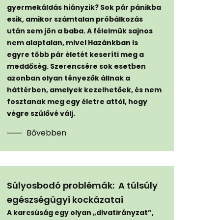
gyermekáldás hiányzik? Sok pár pánikba
esik, amikor számtalan próbálkozás
után sem jön a baba. A félelmük sajnos
nem alaptalan, mivel Hazánkban is
egyre több pár életét keseríti meg a
meddőség. Szerencsére sok esetben
azonban olyan tényezők állnak a
háttérben, amelyek kezelhetőek, és nem
fosztanak meg egy életre attól, hogy
végre szülővé válj.
Bővebben
Súlyosbodó problémák: A túlsúly
egészségügyi kockázatai
A karcsúság egy olyan „divatirányzat”,