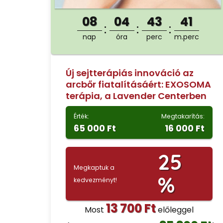
08
04
43
40
nap
óra
perc
m.perc
Új sejtterápiás innováció az
arcbőr fiatalításáért: EXOSOMA
terápia, a Lavender Centerben
Érték:
Megtakarítás:
65 000 Ft
16 000 Ft
25
Megkaptuk a
%
kedvezményt!
13 700 Ft
Most
előleggel