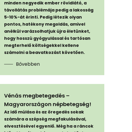
minden negyedik ember rövidlátó, a
távollátás problémája pedig a lakosság
5-10%-át érinti. Pedig létezik olyan
pontos, hatékony megoldás, amivel
anélkül varázsolhatjuk újra életünket,
hogy hosszú gyógyulással és tartósan
megterhelő költségekkel kellene
számolni a beavatkozást követően.
Bővebben
Vénás megbetegedés –
Magyarországon népbetegség!
Az idő múlása és az öregedés sokak
számára a szépség megfakulásával,
elvesztésével egyenlő. Még ha a ráncok