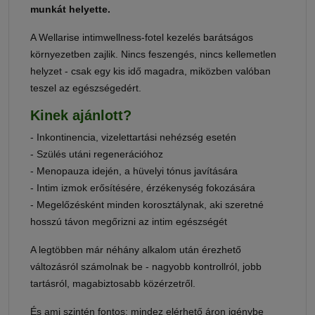
munkát helyette.
A Wellarise intimwellness-fotel kezelés barátságos
környezetben zajlik. Nincs feszengés, nincs kellemetlen
helyzet - csak egy kis idő magadra, miközben valóban
teszel az egészségedért.
Kinek ajánlott?
- Inkontinencia, vizelettartási nehézség esetén
- Szülés utáni regenerációhoz
- Menopauza idején, a hüvelyi tónus javítására
- Intim izmok erősítésére, érzékenység fokozására
- Megelőzésként minden korosztálynak, aki szeretné
hosszú távon megőrizni az intim egészségét
A legtöbben már néhány alkalom után érezhető
változásról számolnak be - nagyobb kontrollról, jobb
tartásról, magabiztosabb közérzetről.
És ami szintén fontos: mindez elérhető áron igénybe