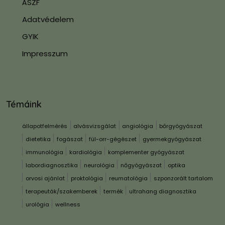
ÁSZF
Adatvédelem
GYIK
Impresszum
Témáink
állapotfelmérés
alvásvizsgálat
angiológia
bőrgyógyászat
dietetika
fogászat
fül-orr-gégészet
gyermekgyógyászat
immunológia
kardiológia
komplementer gyógyászat
labordiagnosztika
neurológia
nőgyógyászat
optika
orvosi ajánlat
proktológia
reumatológia
szponzorált tartalom
terapeuták/szakemberek
termék
ultrahang diagnosztika
urológia
wellness