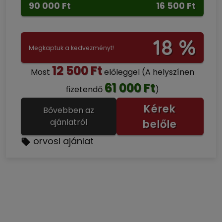
90 000 Ft
16 500 Ft
18 %
Megkaptuk a kedvezményt!
12 500 Ft
Most
előleggel
(A helyszínen
61 000 Ft
fizetendő
)
Kérek
Bővebben az
ajánlatról
belőle
orvosi ajánlat