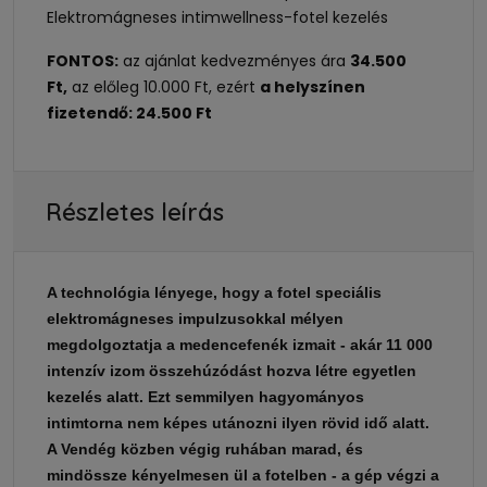
Elektromágneses intimwellness-fotel kezelés
FONTOS:
az ajánlat kedvezményes ára
34.500
Ft,
az előleg 10.000 Ft, ezért
a helyszínen
fizetendő: 24.500 Ft
Részletes leírás
A technológia lényege, hogy a fotel speciális
elektromágneses impulzusokkal mélyen
megdolgoztatja a medencefenék izmait - akár 11 000
intenzív izom összehúzódást hozva létre egyetlen
kezelés alatt. Ezt semmilyen hagyományos
intimtorna nem képes utánozni ilyen rövid idő alatt.
A Vendég közben végig ruhában marad, és
mindössze kényelmesen ül a fotelben - a gép végzi a