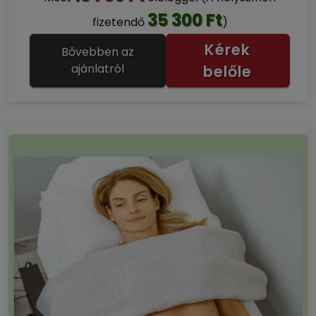
35 300 Ft
fizetendő
)
Kérek
Bővebben az
ajánlatról
belőle