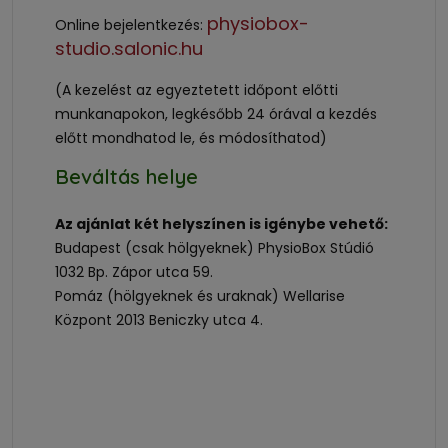
physiobox-
Online bejelentkezés:
studio.salonic.hu
(A kezelést az egyeztetett időpont előtti
munkanapokon, legkésőbb 24 órával a kezdés
előtt mondhatod le, és módosíthatod)
Beváltás helye
Az ajánlat két helyszínen is igénybe vehető:
Budapest (csak hölgyeknek) PhysioBox Stúdió
1032 Bp. Zápor utca 59.
Pomáz (hölgyeknek és uraknak) Wellarise
Központ 2013 Beniczky utca 4.