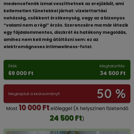
medencefenék izmai veszíthetnek az erejükből, ami
kellemetlen tünetekkel járhat: vizelettartási
nehézség, csökkent érzékenység, vagy az a bizonyos
“valami nem a régi” érzés. Szerencsére ma már létezik
egy fájdalommentes, diszkrét és hatékony megoldás,
amihez nem kell még átöltözni sem: ez az
elektromágneses intimwellness-fotel.
Érték:
Megtakarítás:
69 000 Ft
34 500 Ft
50 %
Megkaptuk a kedvezményt!
10 000 Ft
Most
előleggel
(A helyszínen fizetendő
24 500 Ft
)