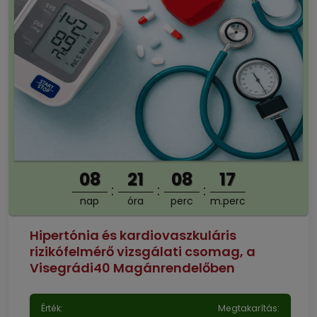
08
21
08
16
nap
óra
perc
m.perc
Hipertónia és kardiovaszkuláris
rizikófelmérő vizsgálati csomag, a
Visegrádi40 Magánrendelőben
Érték:
Megtakarítás: