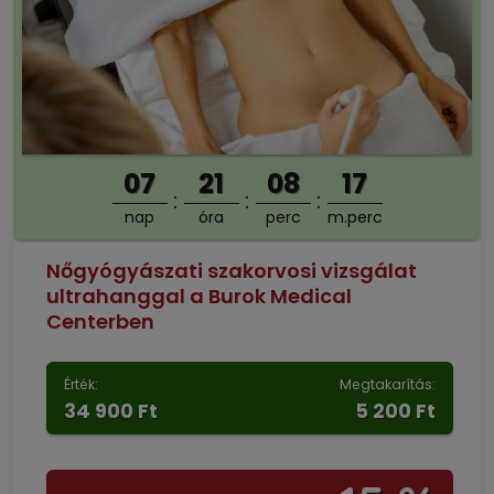
07
21
08
16
nap
óra
perc
m.perc
Nőgyógyászati szakorvosi vizsgálat
ultrahanggal a Burok Medical
Centerben
Érték:
Megtakarítás:
34 900 Ft
5 200 Ft