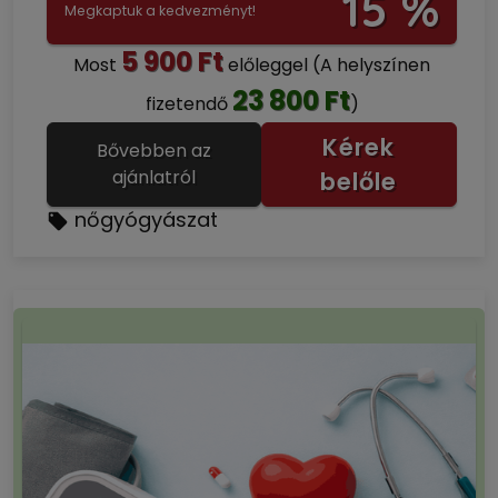
15 %
Megkaptuk a kedvezményt!
5 900 Ft
Most
előleggel
(A helyszínen
23 800 Ft
fizetendő
)
Kérek
Bővebben az
ajánlatról
belőle
nőgyógyászat