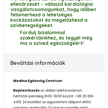
ellenőrzését – válaszd kardiológiai
vizsgálatcsomagunkat, hogy időben
felismerhesd a lehetséges
kockázatokat és megelőzhesd a
szívbetegségeket.
Fordulj bizalommal
szakértőinkhez, és tegyél még
ma a szíved egészségéért!
Beváltási információk
Medina Egészség Centrum
Bejelentkezés
az alábbi telefonszámon
hétfőtől-péntekig 8:00-19:00 között: +36 20 619-
4413. (A kezelést az egyeztetett időpont előtti
napokon, legkésőbb 24 órával a kezdés előtt