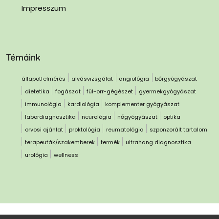
Impresszum
Témáink
állapotfelmérés
alvásvizsgálat
angiológia
bőrgyógyászat
dietetika
fogászat
fül-orr-gégészet
gyermekgyógyászat
immunológia
kardiológia
komplementer gyógyászat
labordiagnosztika
neurológia
nőgyógyászat
optika
orvosi ajánlat
proktológia
reumatológia
szponzorált tartalom
terapeuták/szakemberek
termék
ultrahang diagnosztika
urológia
wellness