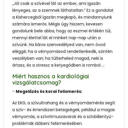
„Jól csak a szívével lát az ember, ami igazán
lényeges, az a szemnek láthatatlan.” Ez a gondolat
a Kishercegből igazán megkapó, és mindannyiunk
számára ismerős. Mégis úgy hiszem, kevesen
gondolunk bele abba, hogy az eszmei értékén túl,
mennyi élettel lát el minket nap-nap után a
szívünk. Ha káros szenvedélyed van, nem óvod
eléggé; ha a vérnyomásod rendetlenkedik, szintén
veszélyben van; ha túlterheled magad, neki is
ártasz, és a stressz a ketyegődben is rombol …
Miért hasznos a kardiológiai
vizsgálatcsomag?
-
Megelőzés és korai felismerés:
Az EKG, a szívultrahang és a vérnyomásmérés segít
a szív- és érrendszeri betegségek, például a magas
vérnyomás, a szívritmuszavarok és a szívbillentyű-
problémák időbeni felismerésében.