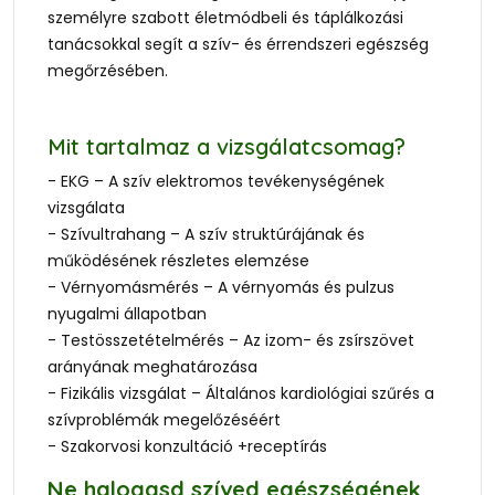
személyre szabott életmódbeli és táplálkozási
tanácsokkal segít a szív- és érrendszeri egészség
megőrzésében.
Mit tartalmaz a vizsgálatcsomag?
- EKG – A szív elektromos tevékenységének
vizsgálata
- Szívultrahang – A szív struktúrájának és
működésének részletes elemzése
- Vérnyomásmérés – A vérnyomás és pulzus
nyugalmi állapotban
- Testösszetételmérés – Az izom- és zsírszövet
arányának meghatározása
- Fizikális vizsgálat – Általános kardiológiai szűrés a
szívproblémák megelőzéséért
- Szakorvosi konzultáció +receptírás
Ne halogasd szíved egészségének