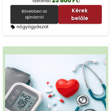
23 800 Ft
fizetendő
)
Kérek
Bővebben az
ajánlatról
belőle
nőgyógyászat