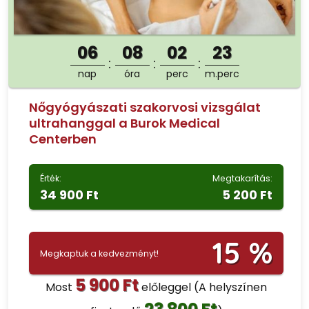
06
08
02
22
nap
óra
perc
m.perc
Nőgyógyászati szakorvosi vizsgálat
ultrahanggal a Burok Medical
Centerben
Érték:
Megtakarítás:
34 900 Ft
5 200 Ft
15 %
Megkaptuk a kedvezményt!
5 900 Ft
Most
előleggel
(A helyszínen