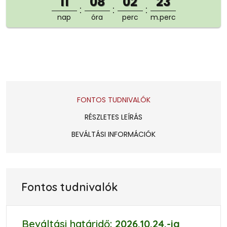
11
08
02
22
nap
óra
perc
m.perc
FONTOS TUDNIVALÓK
RÉSZLETES LEÍRÁS
BEVÁLTÁSI INFORMÁCIÓK
Fontos tudnivalók
Beváltási határidő:
2026.10.24.
-ig