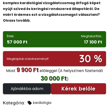
komplex kardiológiai vizsgálatcsomag átfogó képet
nyújt szíved és keringési rendszered állapotáról. De
miért érdemes ezt a vizsgálatcsomagot választani?
Olvass tovább.
Érték:
Megtakarítás:
57 000 Ft
17 100 Ft
30 %
Megkaptuk a kedvezményt!
9 900 Ft
Most
előleggel
(A helyszínen fizetendő
30 000 Ft
)
Kérek belőle
Ajándékba adom
Kategória:
kardiológia