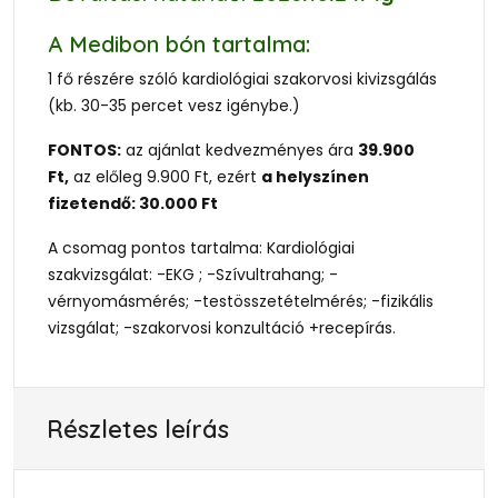
A Medibon bón tartalma:
1 fő részére szóló kardiológiai szakorvosi kivizsgálás
(kb. 30-35 percet vesz igénybe.)
FONTOS:
az ajánlat kedvezményes ára
39.900
Ft,
az előleg 9.900 Ft, ezért
a helyszínen
fizetendő: 30.000 Ft
A csomag pontos tartalma: Kardiológiai
szakvizsgálat: -EKG ; -Szívultrahang; -
vérnyomásmérés; -testösszetételmérés; -fizikális
vizsgálat; -szakorvosi konzultáció +recepírás.
Részletes leírás