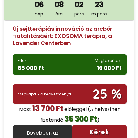
06
08
02
22
nap
óra
perc
m.perc
Új sejtterápiás innováció az arcbőr
fiatalításáért: EXOSOMA terápia, a
Lavender Centerben
Érték:
Megtakarítás:
65 000 Ft
16 000 Ft
25 %
Megkaptuk a kedvezményt!
13 700 Ft
Most
előleggel
(A helyszínen
35 300 Ft
fizetendő
)
Kérek
Bővebben az