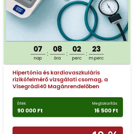
07
08
02
22
nap
óra
perc
m.perc
Hipertónia és kardiovaszkuláris
rizikófelmérő vizsgálati csomag, a
Visegrádi40 Magánrendelőben
Érték:
Megtakarítás:
90 000 Ft
16 500 Ft