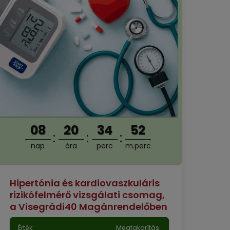
08
20
34
51
nap
óra
perc
m.perc
Hipertónia és kardiovaszkuláris
rizikófelmérő vizsgálati csomag,
a Visegrádi40 Magánrendelőben
Érték:
Megtakarítás: