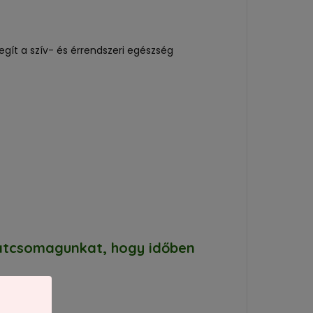
gít a szív- és érrendszeri egészség
latcsomagunkat, hogy időben
.
ért!