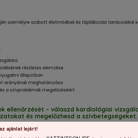
án személyre szabott életmódbeli és táplálkozási tanácsokkal se
?
zsgálata
űködésének részletes elemzése
nyugalmi állapotban
övet arányának meghatározása
szűrés a szívproblémák megelőzéséért
 ellenőrzését – válaszd kardiológiai vizsgá
ázatokat és megelőzhesd a szívbetegségeket
inkhez, és tegyél még ma a szíved egészségé
az ajánlat lejárt!