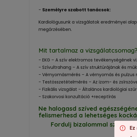
-
Személyre szabott tanácsok:
Kardiológusunk a vizsgálatok eredményei alapj
megőrzésében.
Mit tartalmaz a vizsgálatcsomag
- EKG – A szív elektromos tevékenységének vi
- Szívultrahang – A szív struktúrájának és m
- Vérnyomásmérés – A vérnyomás és pulzus 
- Testösszetételmérés – Az izom- és zsírsz
- Fizikális vizsgálat – Általános kardiológiai 
- Szakorvosi konzultáció +receptírás
Ne halogasd szíved egészségének
felismerhesd a lehetséges kock
Fordulj bizalommal szakértő
Ez 