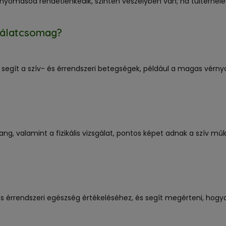
omásod rendetlenkedik, szintén veszélyben van; ha túlterheled 
sgálatcsomag?
egít a szív- és érrendszeri betegségek, például a magas vérnyo
ang, valamint a fizikális vizsgálat, pontos képet adnak a szív műk
és érrendszeri egészség értékeléséhez, és segít megérteni, hog