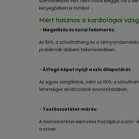
szenvedélyed van, nem óvod eléggé; ha a vérny
ketyegődben is rombol …
Miért hasznos a kardiológiai viz
-
Megelőzés és korai felismerés:
Az EKG, a szívultrahang és a vérnyomásmérés s
problémák időbeni felismerésében.
-
Átfogó képet nyújt a szív állapotáról:
Az egyes vizsgálatok, mint az EKG, a szívultrah
lehetséges elváltozások azonosításában.
-
Testösszetétel-mérés:
A testösszetétel elemzése hozzájárul a szív- 
a szívet.