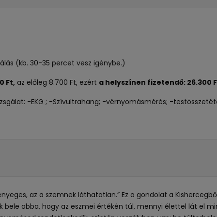
zsgálás (kb. 30-35 percet vesz igénybe.)
0 Ft,
az előleg 8.700 Ft, ezért
a helyszínen fizetendő: 26.300 F
sgálat: -EKG ; -Szívultrahang; -vérnyomásmérés; -testösszetételm
n lényeges, az a szemnek láthatatlan.” Ez a gondolat a Kisherce
bele abba, hogy az eszmei értékén túl, mennyi élettel lát el m