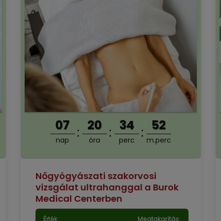
07
20
34
51
nap
óra
perc
m.perc
Nőgyógyászati szakorvosi
vizsgálat ultrahanggal a Burok
Medical Centerben
Érték:
Megtakarítás: