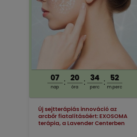
07
20
34
51
nap
óra
perc
m.perc
Új sejtterápiás innováció az
arcbőr fiatalításáért: EXOSOMA
terápia, a Lavender Centerben