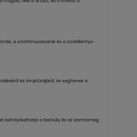
magad, neki is ártasz, és a stressz a
más, a szívritmuszavarok és a szívbillentyű-
ödéséről és struktúrájáról, és segítenek a
yan befolyásolhatja a testsúly és az izomtömeg