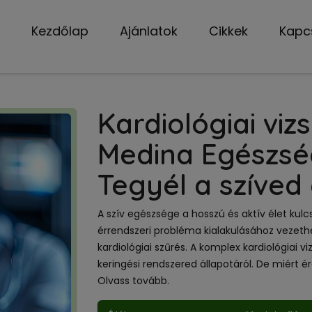
Kezdőlap
Ajánlatok
Cikkek
Kapc
Kardiológiai vi
Medina Egészsé
Tegyél a szíved
A szív egészsége a hosszú és aktív élet kul
érrendszeri probléma kialakulásához vezeth
kardiológiai szűrés. A komplex kardiológiai 
keringési rendszered állapotáról. De miért 
Olvass tovább.