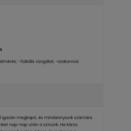
t
érés; -fizikális vizsgálat; -szakorvosi
gből igazán megkapó, és mindannyiunk számára
inket nap-nap után a szívünk. Ha káros