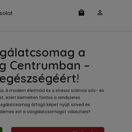
solat
zsgálatcsomag a
g Centrumban –
 egészségéért!
csa. A modern életmód és a stressz számos szív- és
et, ezért kiemelten fontos a rendszeres
vizsgálatcsomag átfogó képet nyújt szíved és
érdemes ezt a vizsgálatcsomagot választani?