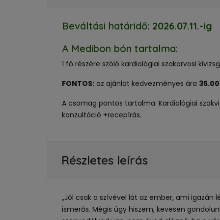
Beváltási határidő:
2026.07.11.
-ig
A Medibon bón tartalma:
1 fő részére szóló kardiológiai szakorvosi kivi
FONTOS:
az ajánlat kedvezményes ára
35.00
A csomag pontos tartalma: Kardiológiai szakviz
konzultáció +recepírás.
Részletes leírás
„Jól csak a szívével lát az ember, ami igazá
ismerős. Mégis úgy hiszem, kevesen gondolunk 