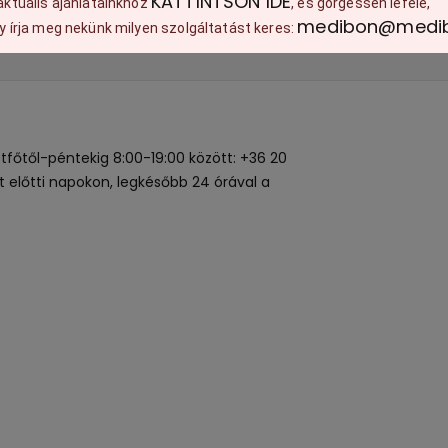
KATTINTSON IDE
aktuális ajánlatainkhoz
, és görgessen lefelé,
medibon@medib
y írja meg nekünk milyen szolgáltatást keres:
főtől-péntekig 8:00-19:00 között: +36 20
t előtti napokon, legkésőbb 24 órával a