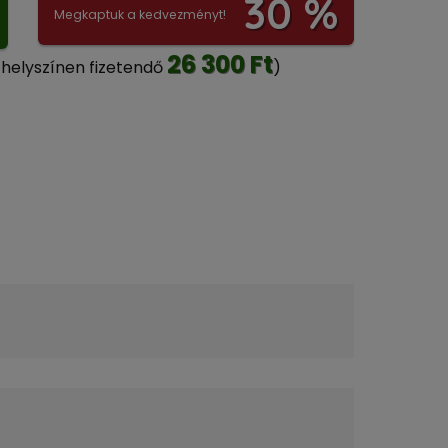
30 %
Megkaptuk a kedvezményt!
26 300 Ft
 helyszínen fizetendő
)