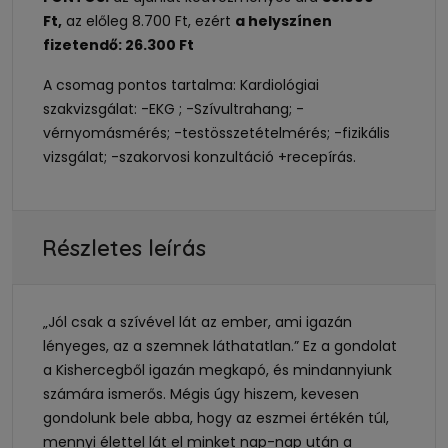
Ft,
az előleg 8.700 Ft, ezért
a helyszínen
fizetendő: 26.300 Ft
A csomag pontos tartalma: Kardiológiai
szakvizsgálat: -EKG ; -Szívultrahang; -
vérnyomásmérés; -testösszetételmérés; -fizikális
vizsgálat; -szakorvosi konzultáció +recepírás.
Részletes leírás
„Jól csak a szívével lát az ember, ami igazán
lényeges, az a szemnek láthatatlan.” Ez a gondolat
a Kishercegből igazán megkapó, és mindannyiunk
számára ismerős. Mégis úgy hiszem, kevesen
gondolunk bele abba, hogy az eszmei értékén túl,
mennyi élettel lát el minket nap-nap után a