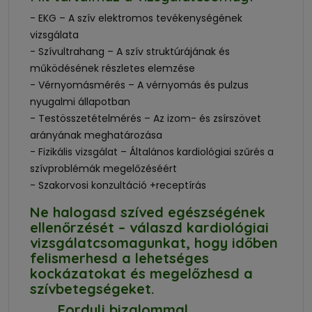
- EKG – A szív elektromos tevékenységének
vizsgálata
- Szívultrahang – A szív struktúrájának és
működésének részletes elemzése
- Vérnyomásmérés – A vérnyomás és pulzus
nyugalmi állapotban
- Testösszetételmérés – Az izom- és zsírszövet
arányának meghatározása
- Fizikális vizsgálat – Általános kardiológiai szűrés a
szívproblémák megelőzéséért
- Szakorvosi konzultáció +receptírás
Ne halogasd szíved egészségének
ellenőrzését – válaszd kardiológiai
vizsgálatcsomagunkat, hogy időben
felismerhesd a lehetséges
kockázatokat és megelőzhesd a
szívbetegségeket.
Fordulj bizalommal