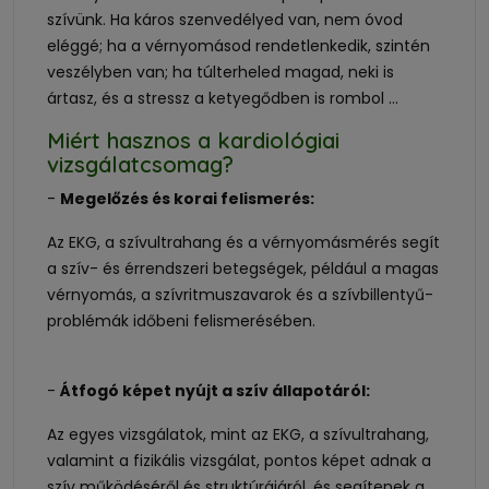
szívünk. Ha káros szenvedélyed van, nem óvod
eléggé; ha a vérnyomásod rendetlenkedik, szintén
veszélyben van; ha túlterheled magad, neki is
ártasz, és a stressz a ketyegődben is rombol …
Miért hasznos a kardiológiai
vizsgálatcsomag?
-
Megelőzés és korai felismerés:
Az EKG, a szívultrahang és a vérnyomásmérés segít
a szív- és érrendszeri betegségek, például a magas
vérnyomás, a szívritmuszavarok és a szívbillentyű-
problémák időbeni felismerésében.
-
Átfogó képet nyújt a szív állapotáról:
Az egyes vizsgálatok, mint az EKG, a szívultrahang,
valamint a fizikális vizsgálat, pontos képet adnak a
szív működéséről és struktúrájáról, és segítenek a