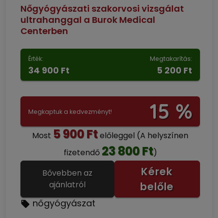
Nőgyógyászati szakorvosi vizsgálat
ultrahanggal a Burok Medical
Centerben
Érték:
Megtakarítás:
34 900 Ft
5 200 Ft
15 %
Megkaptuk a kedvezményt!
5 900 Ft
Most
előleggel
(A helyszínen
23 800 Ft
fizetendő
)
Kérek
Bővebben az
ajánlatról
belőle
nőgyógyászat