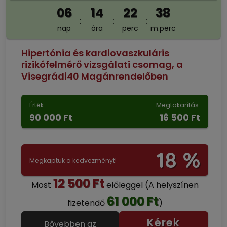
06
14
22
37
nap
óra
perc
m.perc
Hipertónia és kardiovaszkuláris
rizikófelmérő vizsgálati csomag, a
Visegrádi40 Magánrendelőben
Érték:
Megtakarítás:
90 000 Ft
16 500 Ft
18 %
Megkaptuk a kedvezményt!
12 500 Ft
Most
előleggel
(A helyszínen
61 000 Ft
fizetendő
)
Kérek
Bővebben az