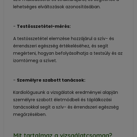
lehetséges elváltozások azonosításában.
-
Testösszetétel-mérés:
A testösszetétel elemzése hozzájárul a szív- és
érrendszeri egészség értékeléséhez, és segít
megérteni, hogyan befolyásolhatja a testsúly és az
izomtömeg a szívet.
-
Személyre szabott tanácsok:
Kardiológusunk a vizsgálatok eredményei alapján
személyre szabott életmódbeli és táplálkozási
tanácsokkal segít a szív- és érrendszeri egészség
megőrzésében.
Mit tartalmaz a vizsgálatcsomag?