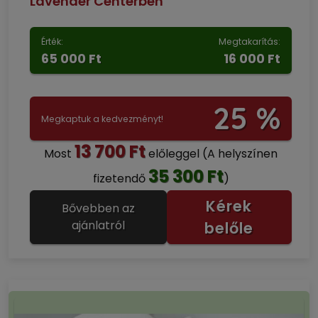
Lavender Centerben
Érték:
Megtakarítás:
65 000 Ft
16 000 Ft
25 %
Megkaptuk a kedvezményt!
13 700 Ft
Most
előleggel
(A helyszínen
35 300 Ft
fizetendő
)
Kérek
Bővebben az
ajánlatról
belőle