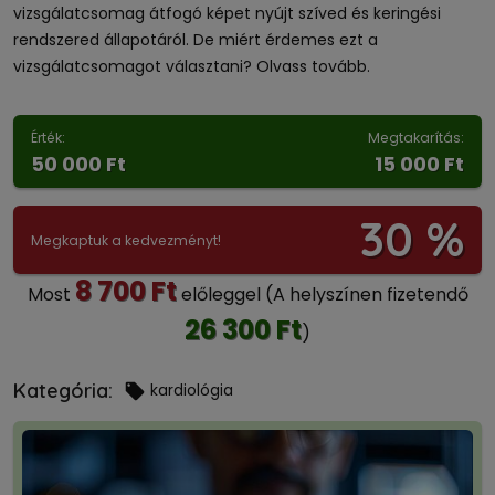
vizsgálatcsomag átfogó képet nyújt szíved és keringési
rendszered állapotáról. De miért érdemes ezt a
vizsgálatcsomagot választani? Olvass tovább.
Érték:
Megtakarítás:
50 000 Ft
15 000 Ft
30 %
Megkaptuk a kedvezményt!
8 700 Ft
Most
előleggel
(A helyszínen fizetendő
26 300 Ft
)
Kategória:
kardiológia