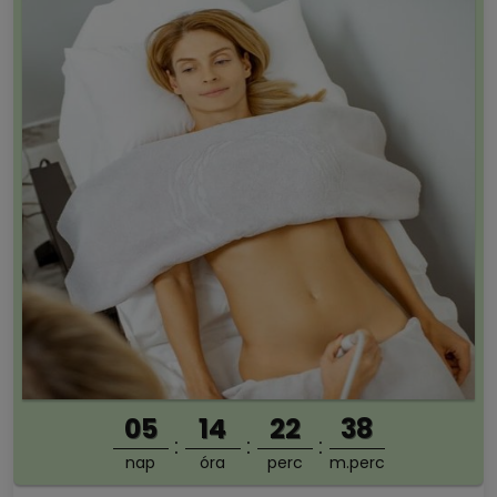
05
14
22
37
nap
óra
perc
m.perc