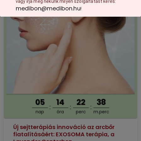
vagy írja meg nekünk milyen szolgáltatást keres:
medibon@medibon.hu
!
05
14
22
37
nap
óra
perc
m.perc
Új sejtterápiás innováció az arcbőr
fiatalításáért: EXOSOMA terápia, a