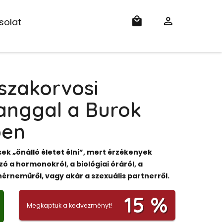
solat
szakorvosi
hanggal a Burok
ben
ek „önálló életet élni”, mert érzékenyek
ó a hormonokról, a biológiai óráról, a
hérneműről, vagy akár a szexuális partnerről.
15 %
Megkaptuk a kedvezményt!