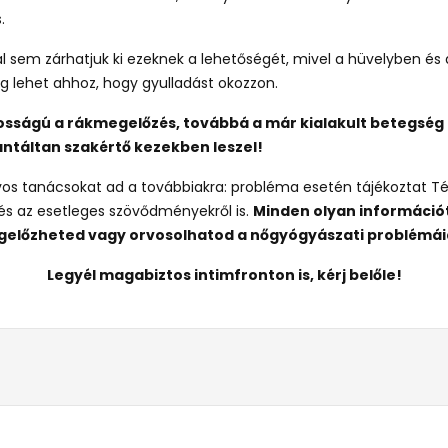
.
 sem zárhatjuk ki ezeknek a lehetőségét, mivel a hüvelyben és 
g lehet ahhoz, hogy gyulladást okozzon.
tosságú a rákmegelőzés, továbbá a már kialakult betegség 
antáltan szakértő kezekben leszel!
os tanácsokat ad a továbbiakra: probléma esetén tájékoztat Té
, és az esetleges szövődményekről is.
Minden olyan információ
gelőzheted vagy orvosolhatod a nőgyógyászati problémái
Legyél magabiztos intimfronton is, kérj belőle!