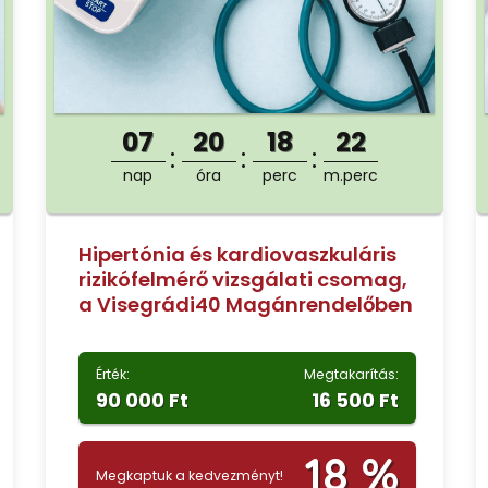
07
20
18
21
nap
óra
perc
m.perc
Hipertónia és kardiovaszkuláris
rizikófelmérő vizsgálati csomag,
a Visegrádi40 Magánrendelőben
Érték:
Megtakarítás:
90 000 Ft
16 500 Ft
18 %
Megkaptuk a kedvezményt!