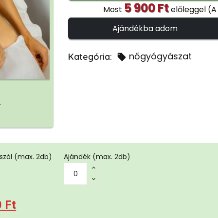
5 900 Ft
Most
előleggel
(A
Ajándékba adom
nőgyógyászat
Kategória:
c
szól
(max. 2db)
Ajándék
(max. 2db)
 Ft