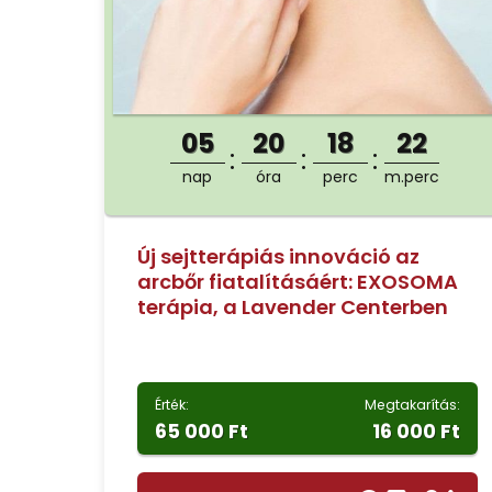
05
20
18
21
nap
óra
perc
m.perc
Új sejtterápiás innováció az
arcbőr fiatalításáért: EXOSOMA
terápia, a Lavender Centerben
Érték:
Megtakarítás:
65 000 Ft
16 000 Ft