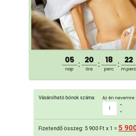
05
20
18
21
nap
óra
perc
m.per
Vásárolható bónok száma:
Az én nevemre 
5 900
Fizetendő összeg:
5 900 Ft
x
1
=