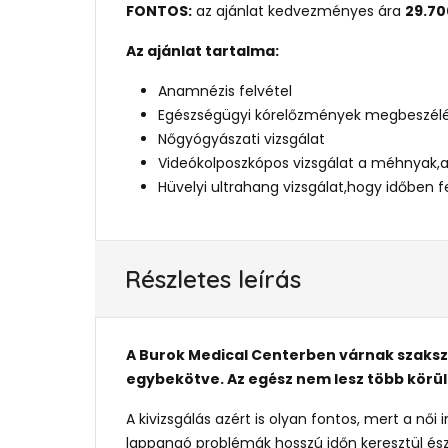
FONTOS:
az ajánlat kedvezményes ára
29.70
Az ajánlat tartalma:
Anamnézis felvétel
Egészségügyi kórelőzmények megbeszél
Nőgyógyászati vizsgálat
Videókolposzkópos vizsgálat a méhnyak,a
Hüvelyi ultrahang vizsgálat,hogy időben 
Részletes leírás
A Burok Medical Center​ben várnak szaks
egybekötve. Az egész nem lesz több körülb
A kivizsgálás azért is olyan fontos, mert a nő
lappangó problémák hosszú időn keresztül és