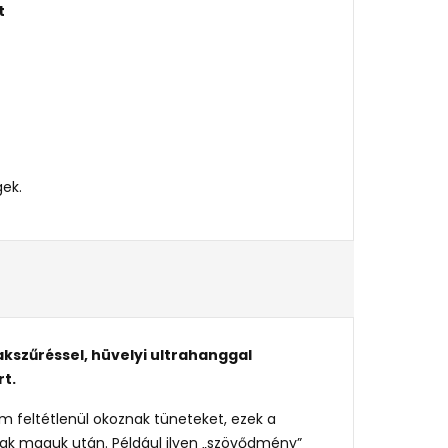
t
ek.
kszűréssel, hüvelyi ultrahanggal
t.​
em feltétlenül okoznak tüneteket, ezek a
ak maguk után. Például ilyen „szövődmény”