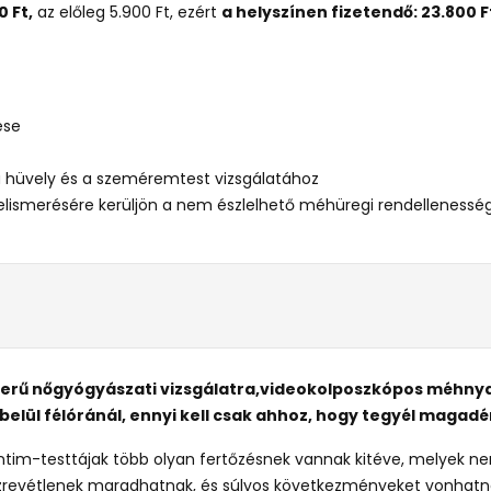
0 Ft,
az előleg 5.900 Ft, ezért
a helyszínen fizetendő: 23.800 F
ése
 hüvely és a szeméremtest vizsgálatához
felismerésére kerüljön a nem észlelhető méhüregi rendellenesség
zerű nőgyógyászati vizsgálatra,videokolposzkópos méhnya
elül félóránál, ennyi kell csak ahhoz, hogy tegyél magadér
i intim-testtájak több olyan fertőzésnek vannak kitéve, melyek n
zrevétlenek maradhatnak, és súlyos következményeket vonhatn