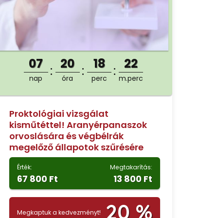
07
20
18
21
nap
óra
perc
m.perc
Proktológiai vizsgálat
kisműtéttel! Aranyérpanaszok
orvoslására és végbélrák
megelőző állapotok szűrésére
Érték:
Megtakarítás:
67 800 Ft
13 800 Ft
20 %
Megkaptuk a kedvezményt!