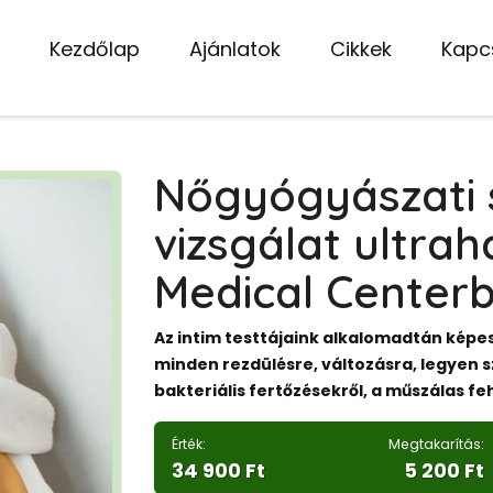
Kezdőlap
Ajánlatok
Cikkek
Kapc
Nőgyógyászati 
vizsgálat ultra
Medical Center
Az intim testtájaink alkalomadtán képes
minden rezdülésre, változásra, legyen sz
bakteriális fertőzésekről, a műszálas fe
Érték:
Megtakarítás:
34 900 Ft
5 200 Ft