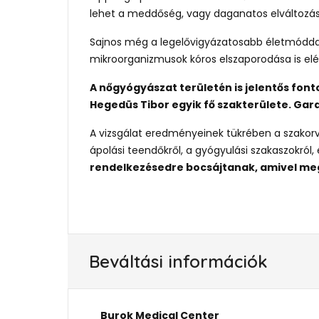
lehet a meddőség, vagy daganatos elváltozás
Sajnos még a legelővigyázatosabb életmóddal
mikroorganizmusok kóros elszaporodása is elé
A nőgyógyászat területén is jelentős fon
Hegedüs Tibor egyik fő szakterülete. Gar
A vizsgálat eredményeinek tükrében a szakorv
ápolási teendőkről, a gyógyulási szakaszokról
rendelkezésedre bocsájtanak, amivel me
Beváltási információk
Burok Medical Center