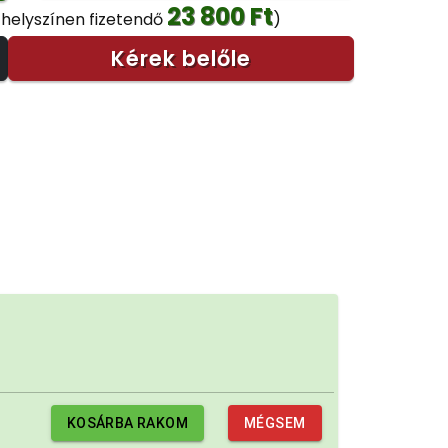
23 800 Ft
 helyszínen fizetendő
)
Kérek belőle
KOSÁRBA RAKOM
MÉGSEM