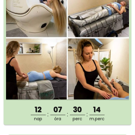
12
07
30
13
nap
óra
perc
m.perc