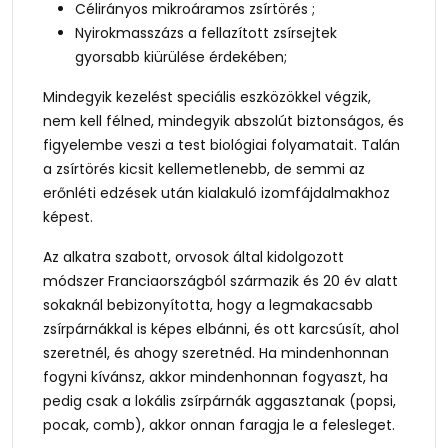
Célirányos mikroáramos zsírtörés ;
Nyirokmasszázs a fellazított zsírsejtek
gyorsabb kiürülése érdekében;
Mindegyik kezelést speciális eszközökkel végzik,
nem kell félned, mindegyik abszolút biztonságos, és
figyelembe veszi a test biológiai folyamatait. Talán
a zsírtörés kicsit kellemetlenebb, de semmi az
erőnléti edzések után kialakuló izomfájdalmakhoz
képest.
Az alkatra szabott, orvosok által kidolgozott
módszer Franciaországból származik és 20 év alatt
sokaknál bebizonyította, hogy a legmakacsabb
zsírpárnákkal is képes elbánni, és ott karcsúsít, ahol
szeretnél, és ahogy szeretnéd. Ha mindenhonnan
fogyni kívánsz, akkor mindenhonnan fogyaszt, ha
pedig csak a lokális zsírpárnák aggasztanak (popsi,
pocak, comb), akkor onnan faragja le a felesleget.