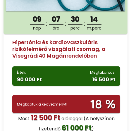
09
07
30
13
nap
óra
perc
m.perc
Hipertónia és kardiovaszkuláris
rizikófelmérő vizsgálati csomag, a
Visegrádi40 Magánrendelőben
Érték:
Megtakarítás:
90 000 Ft
16 500 Ft
18 %
Megkaptuk a kedvezményt!
12 500 Ft
Most
előleggel
(A helyszínen
61 000 Ft
fizetendő
)