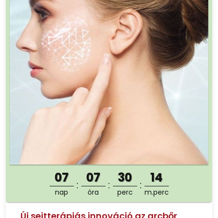
07
07
30
13
nap
óra
perc
m.perc
Új sejtterápiás innováció az arcbőr