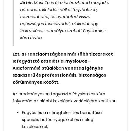
Jó hír:
Most Te is újra jól érezheted magad a
bőrödben, kínlódás nélkül fogyhatsz le,
feszesedhetsz, és nyerheted vissza
egészséges testsúlyodat, alakodat egy
15 kezeléses személyre szabott Physiomins
kúra révén.
Ezt, a Franciaországban már több tízezreket
lefogyasztó kezelést a PhysioBox -
Alakformáló Stúdió
ban
veheted igénybe
szakszerű és professzionális, biztonságos
körülmények között.
Az eredményesen fogyasztó Physiomins kúra
folyamán az alábbi kezelések variációjára kerül sor:
Fogyás és a méregtelenítés beindítása
speciális hatóanyagokkal és meleg
kezelésekkel;