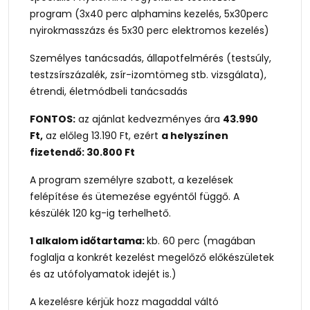
program (3x40 perc alphamins kezelés, 5x30perc
nyirokmasszázs és 5x30 perc elektromos kezelés)
Személyes tanácsadás, állapotfelmérés (testsúly,
testzsírszázalék, zsír-izomtömeg stb. vizsgálata),
étrendi, életmódbeli tanácsadás
FONTOS:
az ajánlat kedvezményes ára
43.990
Ft,
az előleg 13.190 Ft, ezért
a helyszínen
fizetendő: 30.800 Ft
A program személyre szabott, a kezelések
felépítése és ütemezése egyéntől függő. A
készülék 120 kg-ig terhelhető.
1 alkalom időtartama:
kb. 60 perc (magában
foglalja a konkrét kezelést megelőző előkészületek
és az utófolyamatok idejét is.)
A kezelésre kérjük hozz magaddal váltó