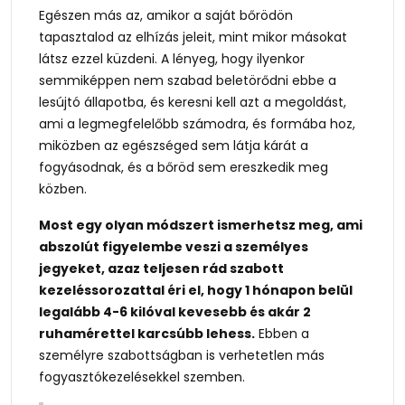
Egészen más az, amikor a saját bőrödön
tapasztalod az elhízás jeleit, mint mikor másokat
látsz ezzel küzdeni. A lényeg, hogy ilyenkor
semmiképpen nem szabad beletörődni ebbe a
lesújtó állapotba, és keresni kell azt a megoldást,
ami a legmegfelelőbb számodra, és formába hoz,
miközben az egészséged sem látja kárát a
fogyásodnak, és a bőröd sem ereszkedik meg
közben.
Most egy olyan módszert ismerhetsz meg, ami
abszolút figyelembe veszi a személyes
jegyeket, azaz teljesen rád szabott
kezeléssorozattal éri el, hogy 1 hónapon belül
legalább 4-6 kilóval kevesebb és akár 2
ruhamérettel karcsúbb lehess.
Ebben a
személyre szabottságban is verhetetlen más
fogyasztókezelésekkel szemben.