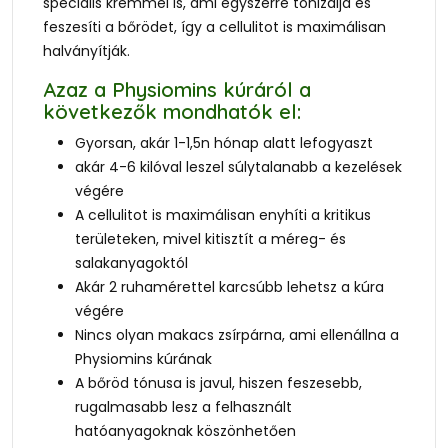
speciális krémmel is, ami egyszerre tonizálja és
feszesíti a bőrödet, így a cellulitot is maximálisan
halványítják.
Azaz a Physiomins kúráról a
következők mondhatók el:
Gyorsan, akár 1-1,5n hónap alatt lefogyaszt
akár 4-6 kilóval leszel súlytalanabb a kezelések
végére
A cellulitot is maximálisan enyhíti a kritikus
területeken, mivel kitisztít a méreg- és
salakanyagoktól
Akár 2 ruhamérettel karcsúbb lehetsz a kúra
végére
Nincs olyan makacs zsírpárna, ami ellenállna a
Physiomins kúrának
A bőröd tónusa is javul, hiszen feszesebb,
rugalmasabb lesz a felhasznált
hatóanyagoknak köszönhetően