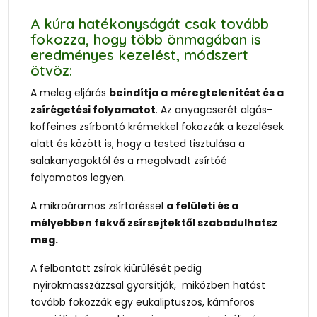
A kúra hatékonyságát csak tovább
fokozza, hogy több önmagában is
eredményes kezelést, módszert
ötvöz:
A meleg eljárás
beindítja a méregtelenítést és a
zsírégetési folyamatot
. Az anyagcserét algás-
koffeines zsírbontó krémekkel fokozzák a kezelések
alatt és között is, hogy a tested tisztulása a
salakanyagoktól és a megolvadt zsírtóé
folyamatos legyen.
A mikroáramos zsírtöréssel
a felületi és a
mélyebben fekvő zsírsejtektől szabadulhatsz
meg.
A felbontott zsírok kiürülését pedig
nyirokmasszázzsal gyorsítják, miközben hatást
tovább fokozzák egy eukaliptuszos, kámforos