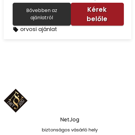
Kérek
Bővebben az
ajánlatról
belőle
orvosi ajánlat
NetJog
biztonságos vásárló hely