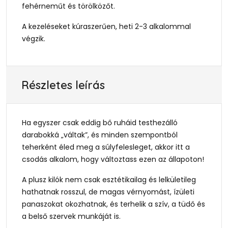
fehérneműt és törölközőt.
A kezeléseket kúraszerűen, heti 2-3 alkalommal
végzik.
Részletes leírás
Ha egyszer csak eddig bő ruháid testhezálló
darabokká „váltak”, és minden szempontból
teherként éled meg a súlyfelesleget, akkor itt a
csodás alkalom, hogy változtass ezen az állapoton!
A plusz kilók nem csak esztétikailag és lelkületileg
hathatnak rosszul, de magas vérnyomást, ízületi
panaszokat okozhatnak, és terhelik a szív, a tüdő és
a belső szervek munkáját is.