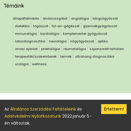
Témáink
állapotfelmérés
alvásvizsgálat
angiológia
bőrgyógyászat
dietetika
fogászat
fül-orr-gégészet
gyermekgyógyászat
immunológia
kardiológia
komplementer gyógyászat
labordiagnosztika
neurológia
nőgyógyászat
optika
orvosi ajánlat
proktológia
reumatológia
szponzorált tartalom
terapeuták/szakemberek
termék
ultrahang diagnosztika
urológia
wellness
© 2013-
2026
bonmedibon kft.
Az
Általános Szerződési Feltételeink
és
Értettem!
Adatvédelmi Nyilatkozatunk
2022.január 5-
medibon@medibon.hu
én változtak.