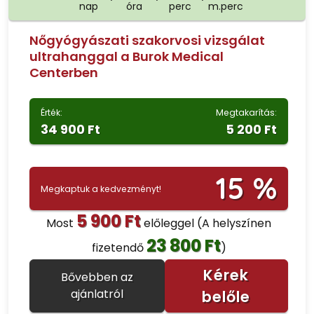
nap
óra
perc
m.perc
Nőgyógyászati szakorvosi vizsgálat
ultrahanggal a Burok Medical
Centerben
Érték:
Megtakarítás:
34 900 Ft
5 200 Ft
15 %
Megkaptuk a kedvezményt!
5 900 Ft
Most
előleggel
(A helyszínen
23 800 Ft
fizetendő
)
Kérek
Bővebben az
ajánlatról
belőle