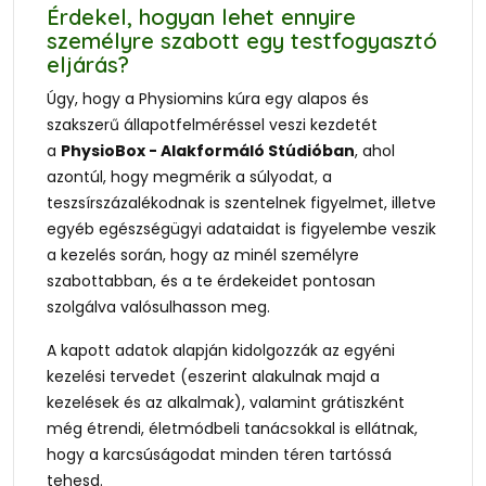
Érdekel, hogyan lehet ennyire
személyre szabott egy testfogyasztó
eljárás?
Úgy, hogy a Physiomins kúra egy alapos és
szakszerű állapotfelméréssel veszi kezdetét
a
PhysioBox - Alakformáló Stúdióban
, ahol
azontúl, hogy megmérik a súlyodat, a
teszsírszázalékodnak is szentelnek figyelmet, illetve
egyéb egészségügyi adataidat is figyelembe veszik
a kezelés során, hogy az minél személyre
szabottabban, és a te érdekeidet pontosan
szolgálva valósulhasson meg.
A kapott adatok alapján kidolgozzák az egyéni
kezelési tervedet (eszerint alakulnak majd a
kezelések és az alkalmak), valamint grátiszként
még étrendi, életmódbeli tanácsokkal is ellátnak,
hogy a karcsúságodat minden téren tartóssá
tehesd.