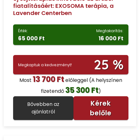
fiatalításáért: EXOSOMA terápia, a
Lavender Centerben
Érték:
Megtakarítás:
65 000 Ft
16 000 Ft
25 %
Megkaptuk a kedvezményt!
13 700 Ft
Most
előleggel
(A helyszínen
35 300 Ft
fizetendő
)
Kérek
Bővebben az
ajánlatról
belőle