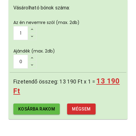
Vásárolható bónok száma:
Az én nevemre szól
(max. 2db)
Ajándék
(max. 2db)
13 190
Fizetendő összeg:
13 190 Ft
x
1
=
Ft
KOSÁRBA RAKOM
MÉGSEM